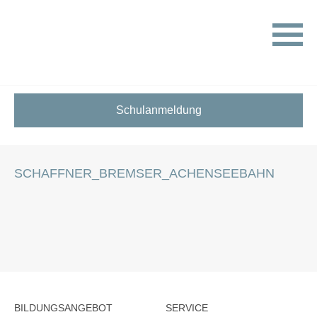
HOME
STELLENANGEBOTE FÜR SCHÜLER:INNEN
SCHAFFNER_BREMSER_ACHENSEEBAHN
Schulanmeldung
SCHAFFNER_BREMSER_ACHENSEEBAHN
BILDUNGSANGEBOT
SERVICE