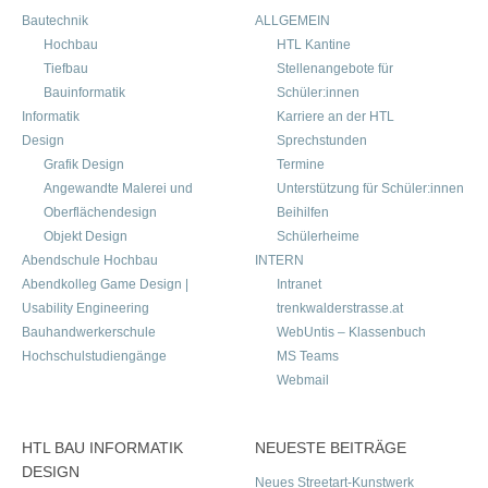
Bautechnik
ALLGEMEIN
Hochbau
HTL Kantine
Tiefbau
Stellenangebote für
Bauinformatik
Schüler:innen
Informatik
Karriere an der HTL
Design
Sprechstunden
Grafik Design
Termine
Angewandte Malerei und
Unterstützung für Schüler:innen
Oberflächendesign
Beihilfen
Objekt Design
Schülerheime
Abendschule Hochbau
INTERN
Abendkolleg Game Design |
Intranet
Usability Engineering
trenkwalderstrasse.at
Bauhandwerkerschule
WebUntis – Klassenbuch
Hochschulstudiengänge
MS Teams
Webmail
HTL BAU INFORMATIK
NEUESTE BEITRÄGE
DESIGN
Neues Streetart-Kunstwerk