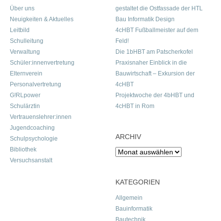
Über uns
gestaltet die Ostfassade der HTL
Neuigkeiten & Aktuelles
Bau Informatik Design
Leitbild
4cHBT Fußballmeister auf dem
Schulleitung
Feld!
Verwaltung
Die 1bHBT am Patscherkofel
Schüler:innenvertretung
Praxisnaher Einblick in die
Elternverein
Bauwirtschaft – Exkursion der
Personalvertretung
4cHBT
G!RLpower
Projektwoche der 4bHBT und
Schulärztin
4cHBT in Rom
Vertrauenslehrer:innen
Jugendcoaching
ARCHIV
Schulpsychologie
Bibliothek
Archiv
Versuchsanstalt
KATEGORIEN
Allgemein
Bauinformatik
Bautechnik