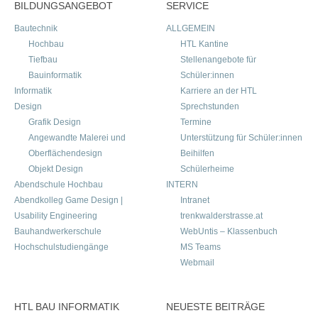
BILDUNGSANGEBOT
SERVICE
Bautechnik
ALLGEMEIN
Hochbau
HTL Kantine
Tiefbau
Stellenangebote für
Bauinformatik
Schüler:innen
Informatik
Karriere an der HTL
Design
Sprechstunden
Grafik Design
Termine
Angewandte Malerei und
Unterstützung für Schüler:innen
Oberflächendesign
Beihilfen
Objekt Design
Schülerheime
Abendschule Hochbau
INTERN
Abendkolleg Game Design |
Intranet
Usability Engineering
trenkwalderstrasse.at
Bauhandwerkerschule
WebUntis – Klassenbuch
Hochschulstudiengänge
MS Teams
Webmail
HTL BAU INFORMATIK
NEUESTE BEITRÄGE