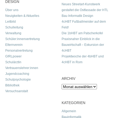
DESIGN
Neues Streetart-Kunstwerk
Über uns
gestaltet die Ostfassade der HTL
Neuigkeiten & Aktuelles
Bau Informatik Design
Leitbild
4cHBT Fußballmeister auf dem
Schulleitung
Feld!
Verwaltung
Die 1bHBT am Patscherkofel
Schüler:innenvertretung
Praxisnaher Einblick in die
Elternverein
Bauwirtschaft – Exkursion der
Personalvertretung
4cHBT
G!RLpower
Projektwoche der 4bHBT und
Schulärztin
4cHBT in Rom
Vertrauenslehrer:innen
Jugendcoaching
ARCHIV
Schulpsychologie
Bibliothek
Archiv
Versuchsanstalt
KATEGORIEN
Allgemein
Bauinformatik