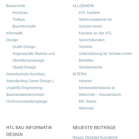
Bautechnik
ALLGEMEIN
Hochbau
HTL Kantine
Tiefbau
Stellenangebote für
Bauinformatik
Schüler:innen
Informatik
Karriere an der HTL
Design
Sprechstunden
Grafik Design
Termine
Angewandte Malerei und
Unterstützung für Schüler:innen
Oberflächendesign
Beihilfen
Objekt Design
Schülerheime
Abendschule Hochbau
INTERN
Abendkolleg Game Design |
Intranet
Usability Engineering
trenkwalderstrasse.at
Bauhandwerkerschule
WebUntis – Klassenbuch
Hochschulstudiengänge
MS Teams
Webmail
HTL BAU INFORMATIK
NEUESTE BEITRÄGE
DESIGN
Neues Streetart-Kunstwerk