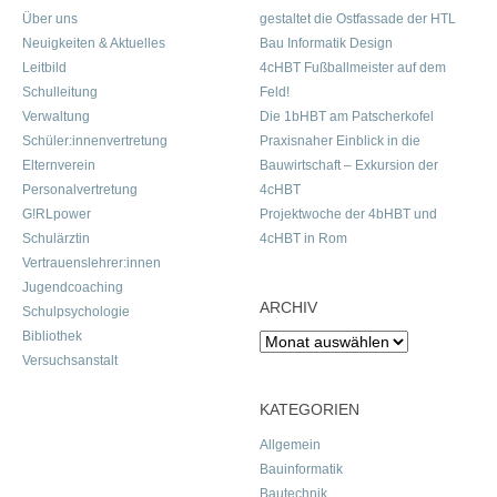
Über uns
gestaltet die Ostfassade der HTL
Neuigkeiten & Aktuelles
Bau Informatik Design
Leitbild
4cHBT Fußballmeister auf dem
Schulleitung
Feld!
Verwaltung
Die 1bHBT am Patscherkofel
Schüler:innenvertretung
Praxisnaher Einblick in die
Elternverein
Bauwirtschaft – Exkursion der
Personalvertretung
4cHBT
G!RLpower
Projektwoche der 4bHBT und
Schulärztin
4cHBT in Rom
Vertrauenslehrer:innen
Jugendcoaching
ARCHIV
Schulpsychologie
Bibliothek
Archiv
Versuchsanstalt
KATEGORIEN
Allgemein
Bauinformatik
Bautechnik