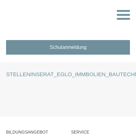
HOME
STELLENANGEBOTE FÜR SCHÜLER:INNEN
STELLENINSERAT_EGLO_IMMBOLIEN_BAUTECHNIKER_19122019
Schulanmeldung
STELLENINSERAT_EGLO_IMMBOLIEN_BAUTECHN
BILDUNGSANGEBOT
SERVICE