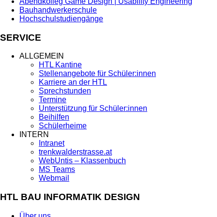
Abendkolleg Game Design | Usability Engineering
Bauhandwerkerschule
Hochschulstudiengänge
SERVICE
ALLGEMEIN
HTL Kantine
Stellenangebote für Schüler:innen
Karriere an der HTL
Sprechstunden
Termine
Unterstützung für Schüler:innen
Beihilfen
Schülerheime
INTERN
Intranet
trenkwalderstrasse.at
WebUntis – Klassenbuch
MS Teams
Webmail
HTL BAU INFORMATIK DESIGN
Über uns