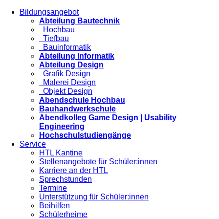
Bildungsangebot
Abteilung Bautechnik
Hochbau
Tiefbau
Bauinformatik
Abteilung Informatik
Abteilung Design
Grafik Design
Malerei Design
Objekt Design
Abendschule Hochbau
Bauhandwerkschule
Abendkolleg Game Design | Usability
Engineering
Hochschulstudiengänge
Service
HTL Kantine
Stellenangebote für Schüler:innen
Karriere an der HTL
Sprechstunden
Termine
Unterstützung für Schüler:innen
Beihilfen
Schülerheime