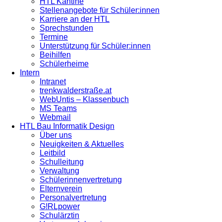
HTL Kantine
Stellenangebote für Schüler:innen
Karriere an der HTL
Sprechstunden
Termine
Unterstützung für Schüler:innen
Beihilfen
Schülerheime
Intern
Intranet
trenkwalderstraße.at
WebUntis – Klassenbuch
MS Teams
Webmail
HTL Bau Informatik Design
Über uns
Neuigkeiten & Aktuelles
Leitbild
Schulleitung
Verwaltung
Schülerinnenvertretung
Elternverein
Personalvertretung
G!RLpower
Schulärztin