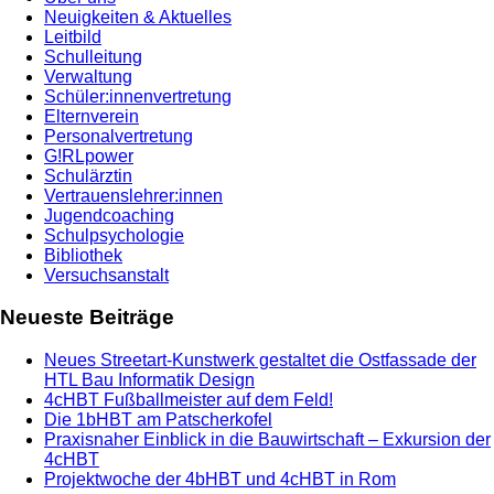
Neuigkeiten & Aktuelles
Leitbild
Schulleitung
Verwaltung
Schüler:innenvertretung
Elternverein
Personalvertretung
G!RLpower
Schulärztin
Vertrauenslehrer:innen
Jugendcoaching
Schulpsychologie
Bibliothek
Versuchsanstalt
Neueste Beiträge
Neues Streetart-Kunstwerk gestaltet die Ostfassade der
HTL Bau Informatik Design
4cHBT Fußballmeister auf dem Feld!
Die 1bHBT am Patscherkofel
Praxisnaher Einblick in die Bauwirtschaft – Exkursion der
4cHBT
Projektwoche der 4bHBT und 4cHBT in Rom