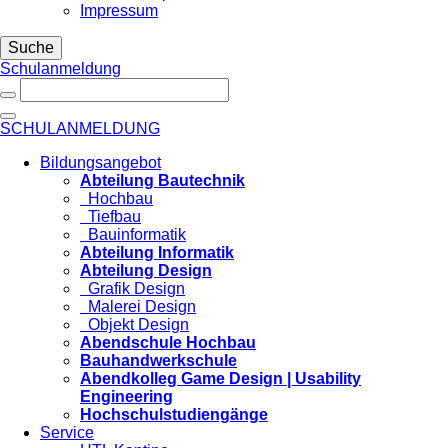
Impressum
Suche
Schulanmeldung
SCHULANMELDUNG
Bildungsangebot
Abteilung Bautechnik
Hochbau
Tiefbau
Bauinformatik
Abteilung Informatik
Abteilung Design
Grafik Design
Malerei Design
Objekt Design
Abendschule Hochbau
Bauhandwerkschule
Abendkolleg Game Design | Usability
Engineering
Hochschulstudiengänge
Service