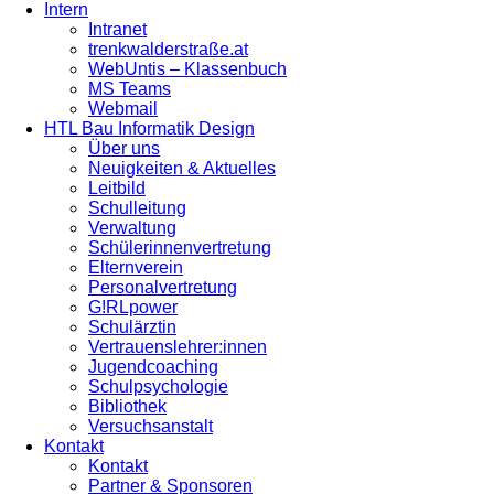
Intern
Intranet
trenkwalderstraße.at
WebUntis – Klassenbuch
MS Teams
Webmail
HTL Bau Informatik Design
Über uns
Neuigkeiten & Aktuelles
Leitbild
Schulleitung
Verwaltung
Schülerinnenvertretung
Elternverein
Personalvertretung
G!RLpower
Schulärztin
Vertrauenslehrer:innen
Jugendcoaching
Schulpsychologie
Bibliothek
Versuchsanstalt
Kontakt
Kontakt
Partner & Sponsoren