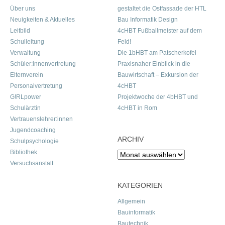
Über uns
gestaltet die Ostfassade der HTL
Neuigkeiten & Aktuelles
Bau Informatik Design
Leitbild
4cHBT Fußballmeister auf dem
Schulleitung
Feld!
Verwaltung
Die 1bHBT am Patscherkofel
Schüler:innenvertretung
Praxisnaher Einblick in die
Elternverein
Bauwirtschaft – Exkursion der
Personalvertretung
4cHBT
G!RLpower
Projektwoche der 4bHBT und
Schulärztin
4cHBT in Rom
Vertrauenslehrer:innen
Jugendcoaching
ARCHIV
Schulpsychologie
Bibliothek
Archiv
Versuchsanstalt
KATEGORIEN
Allgemein
Bauinformatik
Bautechnik