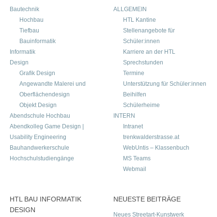
Bautechnik
ALLGEMEIN
Hochbau
HTL Kantine
Tiefbau
Stellenangebote für
Bauinformatik
Schüler:innen
Informatik
Karriere an der HTL
Design
Sprechstunden
Grafik Design
Termine
Angewandte Malerei und
Unterstützung für Schüler:innen
Oberflächendesign
Beihilfen
Objekt Design
Schülerheime
Abendschule Hochbau
INTERN
Abendkolleg Game Design |
Intranet
Usability Engineering
trenkwalderstrasse.at
Bauhandwerkerschule
WebUntis – Klassenbuch
Hochschulstudiengänge
MS Teams
Webmail
HTL BAU INFORMATIK
NEUESTE BEITRÄGE
DESIGN
Neues Streetart-Kunstwerk