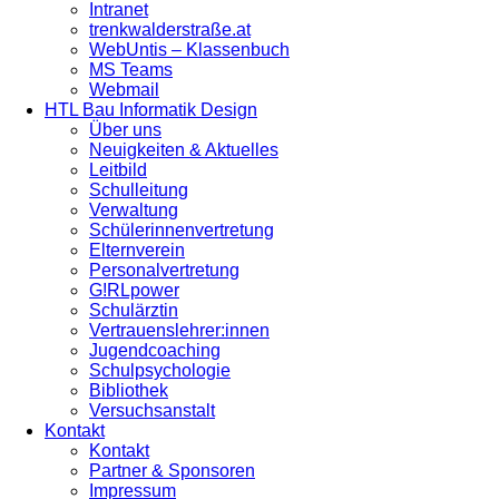
Intranet
trenkwalderstraße.at
WebUntis – Klassenbuch
MS Teams
Webmail
HTL Bau Informatik Design
Über uns
Neuigkeiten & Aktuelles
Leitbild
Schulleitung
Verwaltung
Schülerinnenvertretung
Elternverein
Personalvertretung
G!RLpower
Schulärztin
Vertrauenslehrer:innen
Jugendcoaching
Schulpsychologie
Bibliothek
Versuchsanstalt
Kontakt
Kontakt
Partner & Sponsoren
Impressum