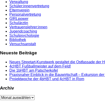
Verwaltung
Schüler:innenvertretung
Elternverein
Personalvertretung
G!RLpower
Schulärztin
Vertrauenslehrer:innen
Jugendcoaching
Schulpsychologie
Bibliothek
Versuchsanstalt
Neueste Beiträge
Neues Streetart-Kunstwerk gestaltet die Ostfassade der 
4cHBT Fußballmeister auf dem Feld!
Die 1bHBT am Patscherkofel
Praxisnaher Einblick in die Bauwirtschaft – Exkursion de
Projektwoche der 4bHBT und 4cHBT in Rom
Archiv
Archiv