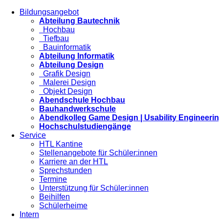
Bildungsangebot
Abteilung Bautechnik
Hochbau
Tiefbau
Bauinformatik
Abteilung Informatik
Abteilung Design
Grafik Design
Malerei Design
Objekt Design
Abendschule Hochbau
Bauhandwerkschule
Abendkolleg Game Design | Usability Engineeri
Hochschulstudiengänge
Service
HTL Kantine
Stellenangebote für Schüler:innen
Karriere an der HTL
Sprechstunden
Termine
Unterstützung für Schüler:innen
Beihilfen
Schülerheime
Intern