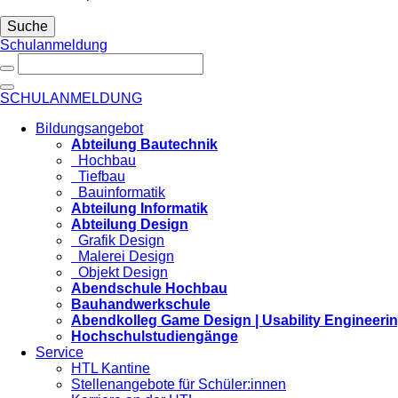
Suche
Schulanmeldung
SCHULANMELDUNG
Bildungsangebot
Abteilung Bautechnik
Hochbau
Tiefbau
Bauinformatik
Abteilung Informatik
Abteilung Design
Grafik Design
Malerei Design
Objekt Design
Abendschule Hochbau
Bauhandwerkschule
Abendkolleg Game Design | Usability Engineeri
Hochschulstudiengänge
Service
HTL Kantine
Stellenangebote für Schüler:innen