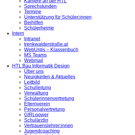
Karriere an der HTL
Sprechstunden
Termine
Unterstützung für Schüler:innen
Beihilfen
Schülerheime
Intern
Intranet
trenkwalderstraße.at
WebUntis – Klassenbuch
MS Teams
Webmail
HTL Bau Informatik Design
Über uns
Neuigkeiten & Aktuelles
Leitbild
Schulleitung
Verwaltung
Schülerinnenvertretung
Elternverein
Personalvertretung
G!RLpower
Schulärztin
Vertrauenslehrer:innen
Jugendcoaching