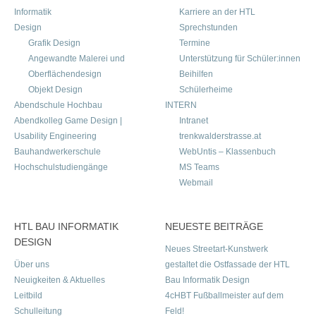
Informatik
Karriere an der HTL
Design
Sprechstunden
Grafik Design
Termine
Angewandte Malerei und
Unterstützung für Schüler:innen
Oberflächendesign
Beihilfen
Objekt Design
Schülerheime
Abendschule Hochbau
INTERN
Abendkolleg Game Design |
Intranet
Usability Engineering
trenkwalderstrasse.at
Bauhandwerkerschule
WebUntis – Klassenbuch
Hochschulstudiengänge
MS Teams
Webmail
HTL BAU INFORMATIK
NEUESTE BEITRÄGE
DESIGN
Neues Streetart-Kunstwerk
Über uns
gestaltet die Ostfassade der HTL
Neuigkeiten & Aktuelles
Bau Informatik Design
Leitbild
4cHBT Fußballmeister auf dem
Schulleitung
Feld!