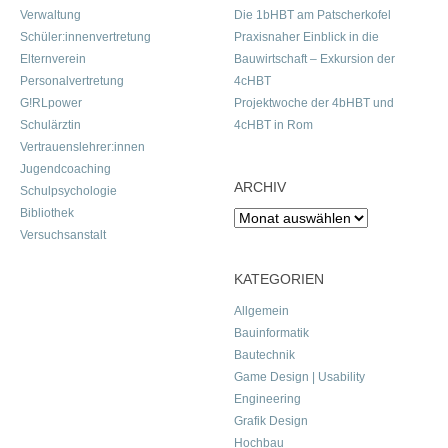
Verwaltung
Die 1bHBT am Patscherkofel
Schüler:innenvertretung
Praxisnaher Einblick in die
Elternverein
Bauwirtschaft – Exkursion der
Personalvertretung
4cHBT
G!RLpower
Projektwoche der 4bHBT und
Schulärztin
4cHBT in Rom
Vertrauenslehrer:innen
Jugendcoaching
ARCHIV
Schulpsychologie
Bibliothek
Archiv
Versuchsanstalt
KATEGORIEN
Allgemein
Bauinformatik
Bautechnik
Game Design | Usability
Engineering
Grafik Design
Hochbau