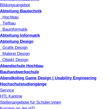
Bildungsangebot
Abteilung Bautechnik
Hochbau
Tiefbau
Bauinformatik
Abteilung Informatik
Abteilung Design
Grafik Design
Malerei Design
Objekt Design
Abendschule Hochbau
Bauhandwerkschule
Abendkolleg Game Design | Usability Engineering
Hochschulstudiengänge
Service
HTL Kantine
Stellenangebote für Schüler:innen
Karriere an der HTL