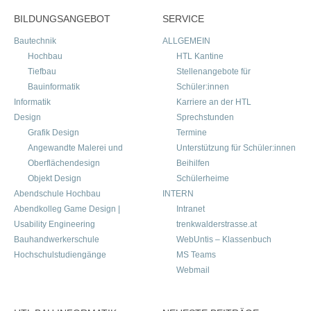
BILDUNGSANGEBOT
SERVICE
Bautechnik
ALLGEMEIN
Hochbau
HTL Kantine
Tiefbau
Stellenangebote für
Bauinformatik
Schüler:innen
Informatik
Karriere an der HTL
Design
Sprechstunden
Grafik Design
Termine
Angewandte Malerei und
Unterstützung für Schüler:innen
Oberflächendesign
Beihilfen
Objekt Design
Schülerheime
Abendschule Hochbau
INTERN
Abendkolleg Game Design |
Intranet
Usability Engineering
trenkwalderstrasse.at
Bauhandwerkerschule
WebUntis – Klassenbuch
Hochschulstudiengänge
MS Teams
Webmail