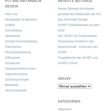
HTL BAU INFORMATIK
NEUESTE BEITRÄGE
DESIGN
Neues Streetart-Kunstwerk
Über uns
gestaltet die Ostfassade der HTL
Neuigkeiten & Aktuelles
Bau Informatik Design
Leitbild
4cHBT Fußballmeister auf dem
Schulleitung
Feld!
Verwaltung
Die 1bHBT am Patscherkofel
Schüler:innenvertretung
Praxisnaher Einblick in die
Elternverein
Bauwirtschaft – Exkursion der
Personalvertretung
4cHBT
G!RLpower
Projektwoche der 4bHBT und
Schulärztin
4cHBT in Rom
Vertrauenslehrer:innen
Jugendcoaching
ARCHIV
Schulpsychologie
Bibliothek
Archiv
Versuchsanstalt
KATEGORIEN
Allgemein