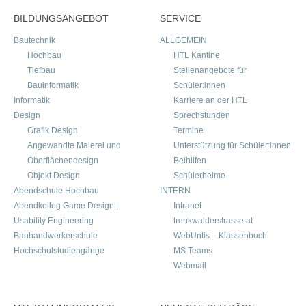
BILDUNGSANGEBOT
SERVICE
Bautechnik
ALLGEMEIN
Hochbau
HTL Kantine
Tiefbau
Stellenangebote für
Bauinformatik
Schüler:innen
Informatik
Karriere an der HTL
Design
Sprechstunden
Grafik Design
Termine
Angewandte Malerei und
Unterstützung für Schüler:innen
Oberflächendesign
Beihilfen
Objekt Design
Schülerheime
Abendschule Hochbau
INTERN
Abendkolleg Game Design |
Intranet
Usability Engineering
trenkwalderstrasse.at
Bauhandwerkerschule
WebUntis – Klassenbuch
Hochschulstudiengänge
MS Teams
Webmail