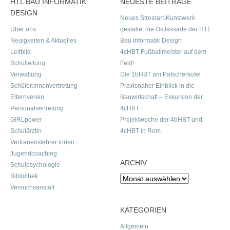
HTL BAU INFORMATIK
NEUESTE BEITRÄGE
DESIGN
Neues Streetart-Kunstwerk
Über uns
gestaltet die Ostfassade der HTL
Neuigkeiten & Aktuelles
Bau Informatik Design
Leitbild
4cHBT Fußballmeister auf dem
Schulleitung
Feld!
Verwaltung
Die 1bHBT am Patscherkofel
Schüler:innenvertretung
Praxisnaher Einblick in die
Elternverein
Bauwirtschaft – Exkursion der
Personalvertretung
4cHBT
G!RLpower
Projektwoche der 4bHBT und
Schulärztin
4cHBT in Rom
Vertrauenslehrer:innen
Jugendcoaching
ARCHIV
Schulpsychologie
Bibliothek
Archiv
Versuchsanstalt
KATEGORIEN
Allgemein