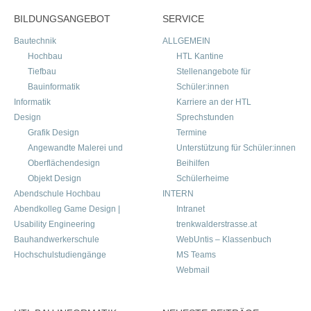
BILDUNGSANGEBOT
SERVICE
Bautechnik
ALLGEMEIN
Hochbau
HTL Kantine
Tiefbau
Stellenangebote für
Bauinformatik
Schüler:innen
Informatik
Karriere an der HTL
Design
Sprechstunden
Grafik Design
Termine
Angewandte Malerei und
Unterstützung für Schüler:innen
Oberflächendesign
Beihilfen
Objekt Design
Schülerheime
Abendschule Hochbau
INTERN
Abendkolleg Game Design |
Intranet
Usability Engineering
trenkwalderstrasse.at
Bauhandwerkerschule
WebUntis – Klassenbuch
Hochschulstudiengänge
MS Teams
Webmail