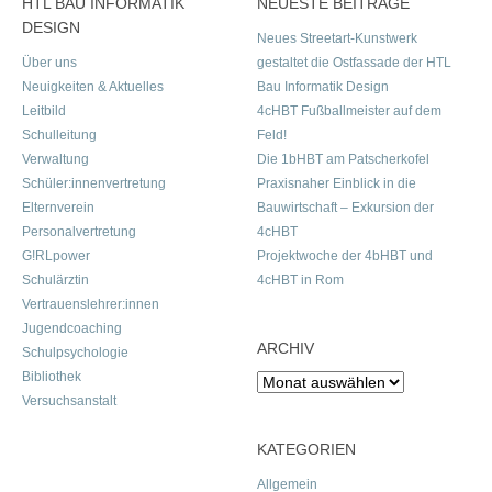
HTL BAU INFORMATIK
NEUESTE BEITRÄGE
DESIGN
Neues Streetart-Kunstwerk
Über uns
gestaltet die Ostfassade der HTL
Neuigkeiten & Aktuelles
Bau Informatik Design
Leitbild
4cHBT Fußballmeister auf dem
Schulleitung
Feld!
Verwaltung
Die 1bHBT am Patscherkofel
Schüler:innenvertretung
Praxisnaher Einblick in die
Elternverein
Bauwirtschaft – Exkursion der
Personalvertretung
4cHBT
G!RLpower
Projektwoche der 4bHBT und
Schulärztin
4cHBT in Rom
Vertrauenslehrer:innen
Jugendcoaching
ARCHIV
Schulpsychologie
Bibliothek
Archiv
Versuchsanstalt
KATEGORIEN
Allgemein