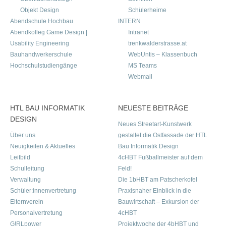
Objekt Design
Schülerheime
Abendschule Hochbau
INTERN
Abendkolleg Game Design |
Intranet
Usability Engineering
trenkwalderstrasse.at
Bauhandwerkerschule
WebUntis – Klassenbuch
Hochschulstudiengänge
MS Teams
Webmail
HTL BAU INFORMATIK
NEUESTE BEITRÄGE
DESIGN
Neues Streetart-Kunstwerk
Über uns
gestaltet die Ostfassade der HTL
Neuigkeiten & Aktuelles
Bau Informatik Design
Leitbild
4cHBT Fußballmeister auf dem
Schulleitung
Feld!
Verwaltung
Die 1bHBT am Patscherkofel
Schüler:innenvertretung
Praxisnaher Einblick in die
Elternverein
Bauwirtschaft – Exkursion der
Personalvertretung
4cHBT
G!RLpower
Projektwoche der 4bHBT und