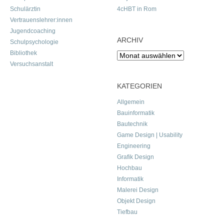
Schulärztin
4cHBT in Rom
Vertrauenslehrer:innen
Jugendcoaching
ARCHIV
Schulpsychologie
Bibliothek
Archiv
Versuchsanstalt
KATEGORIEN
Allgemein
Bauinformatik
Bautechnik
Game Design | Usability
Engineering
Grafik Design
Hochbau
Informatik
Malerei Design
Objekt Design
Tiefbau