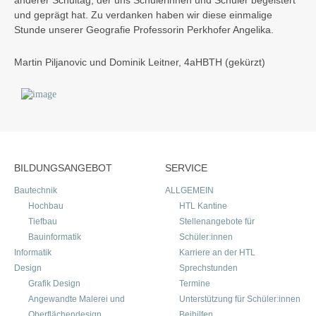
anderer Schultag, der uns Schülerinnen und Schüler begeistert
und geprägt hat. Zu verdanken haben wir diese einmalige
Stunde unserer Geografie Professorin Perkhofer Angelika.
Martin Piljanovic und Dominik Leitner, 4aHBTH (gekürzt)
BILDUNGSANGEBOT
SERVICE
Bautechnik
ALLGEMEIN
Hochbau
HTL Kantine
Tiefbau
Stellenangebote für
Bauinformatik
Schüler:innen
Informatik
Karriere an der HTL
Design
Sprechstunden
Grafik Design
Termine
Angewandte Malerei und
Unterstützung für Schüler:innen
Oberflächendesign
Beihilfen