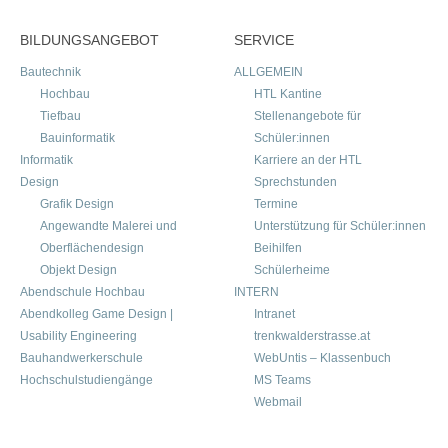
BILDUNGSANGEBOT
SERVICE
Bautechnik
ALLGEMEIN
Hochbau
HTL Kantine
Tiefbau
Stellenangebote für
Bauinformatik
Schüler:innen
Informatik
Karriere an der HTL
Design
Sprechstunden
Grafik Design
Termine
Angewandte Malerei und
Unterstützung für Schüler:innen
Oberflächendesign
Beihilfen
Objekt Design
Schülerheime
Abendschule Hochbau
INTERN
Abendkolleg Game Design |
Intranet
Usability Engineering
trenkwalderstrasse.at
Bauhandwerkerschule
WebUntis – Klassenbuch
Hochschulstudiengänge
MS Teams
Webmail