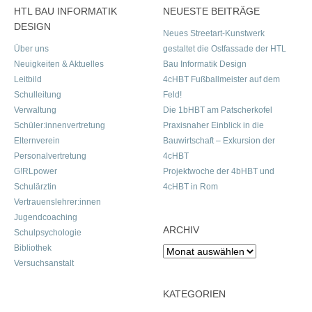
HTL BAU INFORMATIK
NEUESTE BEITRÄGE
DESIGN
Neues Streetart-Kunstwerk
Über uns
gestaltet die Ostfassade der HTL
Neuigkeiten & Aktuelles
Bau Informatik Design
Leitbild
4cHBT Fußballmeister auf dem
Schulleitung
Feld!
Verwaltung
Die 1bHBT am Patscherkofel
Schüler:innenvertretung
Praxisnaher Einblick in die
Elternverein
Bauwirtschaft – Exkursion der
Personalvertretung
4cHBT
G!RLpower
Projektwoche der 4bHBT und
Schulärztin
4cHBT in Rom
Vertrauenslehrer:innen
Jugendcoaching
ARCHIV
Schulpsychologie
Bibliothek
Archiv
Versuchsanstalt
KATEGORIEN