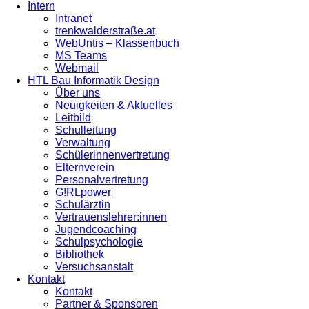
Intern
Intranet
trenkwalderstraße.at
WebUntis – Klassenbuch
MS Teams
Webmail
HTL Bau Informatik Design
Über uns
Neuigkeiten & Aktuelles
Leitbild
Schulleitung
Verwaltung
Schülerinnenvertretung
Elternverein
Personalvertretung
G!RLpower
Schulärztin
Vertrauenslehrer:innen
Jugendcoaching
Schulpsychologie
Bibliothek
Versuchsanstalt
Kontakt
Kontakt
Partner & Sponsoren