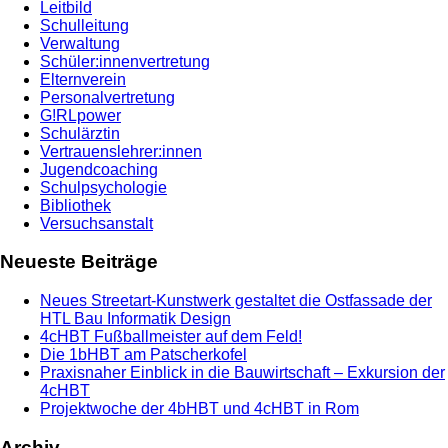
Leitbild
Schulleitung
Verwaltung
Schüler:innenvertretung
Elternverein
Personalvertretung
G!RLpower
Schulärztin
Vertrauenslehrer:innen
Jugendcoaching
Schulpsychologie
Bibliothek
Versuchsanstalt
Neueste Beiträge
Neues Streetart-Kunstwerk gestaltet die Ostfassade der
HTL Bau Informatik Design
4cHBT Fußballmeister auf dem Feld!
Die 1bHBT am Patscherkofel
Praxisnaher Einblick in die Bauwirtschaft – Exkursion der
4cHBT
Projektwoche der 4bHBT und 4cHBT in Rom
Archiv