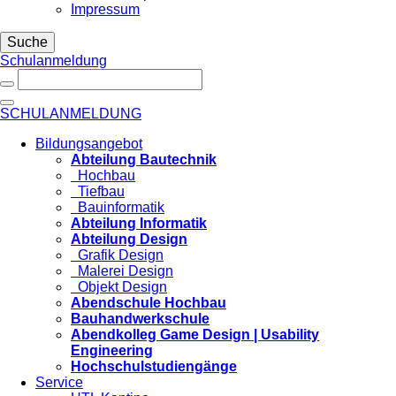
Impressum
Suche
Schulanmeldung
SCHULANMELDUNG
Bildungsangebot
Abteilung Bautechnik
Hochbau
Tiefbau
Bauinformatik
Abteilung Informatik
Abteilung Design
Grafik Design
Malerei Design
Objekt Design
Abendschule Hochbau
Bauhandwerkschule
Abendkolleg Game Design | Usability
Engineering
Hochschulstudiengänge
Service