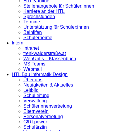
HTL Kantine
Stellenangebote für Schüler:innen
Karriere an der HTL
Sprechstunden
Termine
Unterstützung für Schüler:innen
Beihilfen
Schülerheime
Intern
Intranet
trenkwalderstraße.at
WebUntis – Klassenbuch
MS Teams
Webmail
HTL Bau Informatik Design
Über uns
Neuigkeiten & Aktuelles
Leitbild
Schulleitung
Verwaltung
Schülerinnenvertretung
Elternverein
Personalvertretung
G!RLpower
Schulärztin