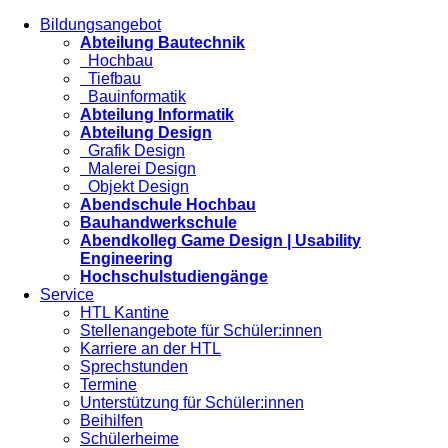
Bildungsangebot
Abteilung Bautechnik
Hochbau
Tiefbau
Bauinformatik
Abteilung Informatik
Abteilung Design
Grafik Design
Malerei Design
Objekt Design
Abendschule Hochbau
Bauhandwerkschule
Abendkolleg Game Design | Usability
Engineering
Hochschulstudiengänge
Service
HTL Kantine
Stellenangebote für Schüler:innen
Karriere an der HTL
Sprechstunden
Termine
Unterstützung für Schüler:innen
Beihilfen
Schülerheime