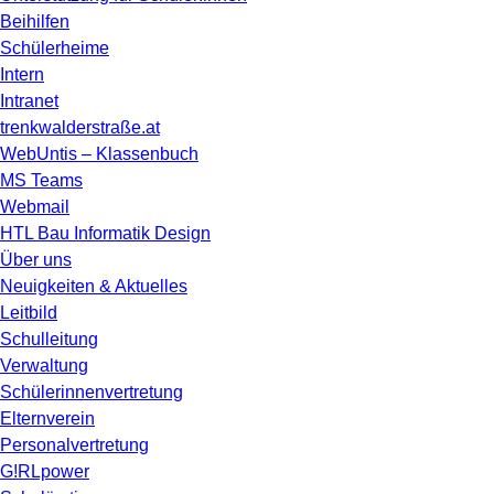
Beihilfen
Schülerheime
Intern
Intranet
trenkwalderstraße.at
WebUntis – Klassenbuch
MS Teams
Webmail
HTL Bau Informatik Design
Über uns
Neuigkeiten & Aktuelles
Leitbild
Schulleitung
Verwaltung
Schülerinnenvertretung
Elternverein
Personalvertretung
G!RLpower