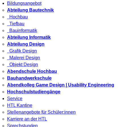
Bildungsangebot
Abteilung Bautechnik
Hochbau
Tiefbau
Bauinformatik
Abteilung Informatik
Abteilung Design
Grafik Design
Malerei Design
Objekt Design
Abendschule Hochbau
Bauhandwerkschule
Abendkolleg Game Design | Usability Engineering
Hochschulstudiengänge
Service
HTL Kantine
Stellenangebote für Schüler:innen
Karriere an der HTL
Sprechstunden