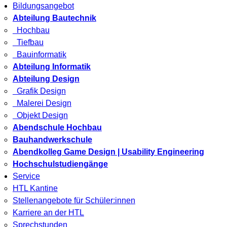
Bildungsangebot
Abteilung Bautechnik
Hochbau
Tiefbau
Bauinformatik
Abteilung Informatik
Abteilung Design
Grafik Design
Malerei Design
Objekt Design
Abendschule Hochbau
Bauhandwerkschule
Abendkolleg Game Design | Usability Engineering
Hochschulstudiengänge
Service
HTL Kantine
Stellenangebote für Schüler:innen
Karriere an der HTL
Sprechstunden