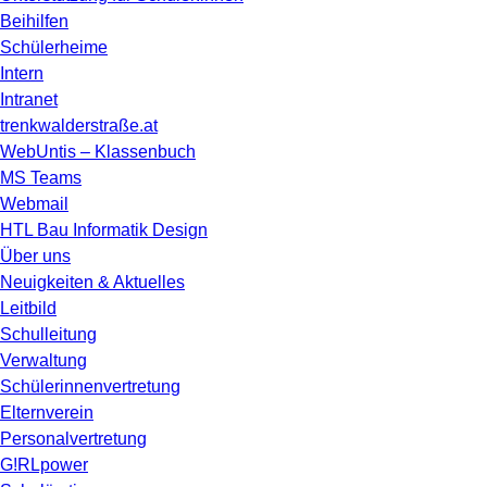
Beihilfen
Schülerheime
Intern
Intranet
trenkwalderstraße.at
WebUntis – Klassenbuch
MS Teams
Webmail
HTL Bau Informatik Design
Über uns
Neuigkeiten & Aktuelles
Leitbild
Schulleitung
Verwaltung
Schülerinnenvertretung
Elternverein
Personalvertretung
G!RLpower