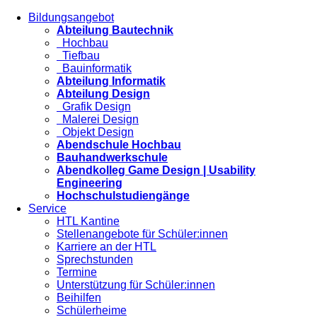
Bildungsangebot
Abteilung Bautechnik
Hochbau
Tiefbau
Bauinformatik
Abteilung Informatik
Abteilung Design
Grafik Design
Malerei Design
Objekt Design
Abendschule Hochbau
Bauhandwerkschule
Abendkolleg Game Design | Usability
Engineering
Hochschulstudiengänge
Service
HTL Kantine
Stellenangebote für Schüler:innen
Karriere an der HTL
Sprechstunden
Termine
Unterstützung für Schüler:innen
Beihilfen
Schülerheime