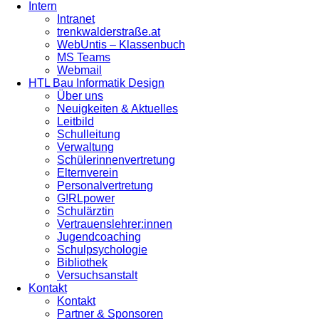
Intern
Intranet
trenkwalderstraße.at
WebUntis – Klassenbuch
MS Teams
Webmail
HTL Bau Informatik Design
Über uns
Neuigkeiten & Aktuelles
Leitbild
Schulleitung
Verwaltung
Schülerinnenvertretung
Elternverein
Personalvertretung
G!RLpower
Schulärztin
Vertrauenslehrer:innen
Jugendcoaching
Schulpsychologie
Bibliothek
Versuchsanstalt
Kontakt
Kontakt
Partner & Sponsoren