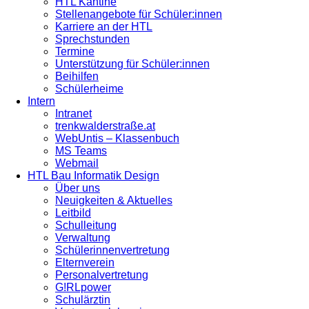
HTL Kantine
Stellenangebote für Schüler:innen
Karriere an der HTL
Sprechstunden
Termine
Unterstützung für Schüler:innen
Beihilfen
Schülerheime
Intern
Intranet
trenkwalderstraße.at
WebUntis – Klassenbuch
MS Teams
Webmail
HTL Bau Informatik Design
Über uns
Neuigkeiten & Aktuelles
Leitbild
Schulleitung
Verwaltung
Schülerinnenvertretung
Elternverein
Personalvertretung
G!RLpower
Schulärztin