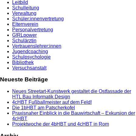
Leitbild
Schulleitung
Verwaltung
Schüler:innenvertretung
Elternverein
Personalvertretung
G!RLpower
Schulärztin
Vertrauenslehrer:innen
Jugendcoaching
Schulpsychologie
Bibliothek
Versuchsanstalt
Neueste Beiträge
Neues Streetart-Kunstwerk gestaltet die Ostfassade der
HTL Bau Informatik Design
4cHBT Fußballmeister auf dem Feld!
Die 1bHBT am Patscherkofel
Praxisnaher Einblick in die Bauwirtschaft – Exkursion der
4cHBT
Projektwoche der 4bHBT und 4cHBT in Rom
Archiv