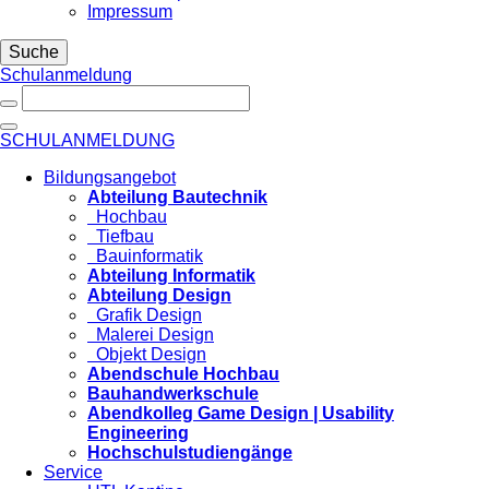
Impressum
Suche
Schulanmeldung
SCHULANMELDUNG
Bildungsangebot
Abteilung Bautechnik
Hochbau
Tiefbau
Bauinformatik
Abteilung Informatik
Abteilung Design
Grafik Design
Malerei Design
Objekt Design
Abendschule Hochbau
Bauhandwerkschule
Abendkolleg Game Design | Usability
Engineering
Hochschulstudiengänge
Service