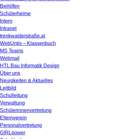
Beihilfen
Schülerheime
Intern
Intranet
trenkwalderstraße.at
WebUntis – Klassenbuch
MS Teams
Webmail
HTL Bau Informatik Design
Über uns
Neuigkeiten & Aktuelles
Leitbild
Schulleitung
Verwaltung
Schülerinnenvertretung
Elternverein
Personalvertretung
G!RLpower