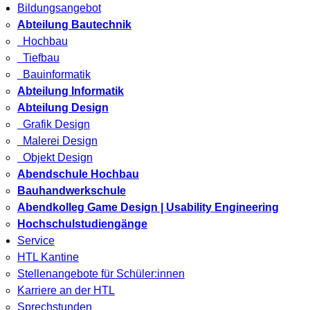
Bildungsangebot
Abteilung Bautechnik
Hochbau
Tiefbau
Bauinformatik
Abteilung Informatik
Abteilung Design
Grafik Design
Malerei Design
Objekt Design
Abendschule Hochbau
Bauhandwerkschule
Abendkolleg Game Design | Usability Engineering
Hochschulstudiengänge
Service
HTL Kantine
Stellenangebote für Schüler:innen
Karriere an der HTL
Sprechstunden