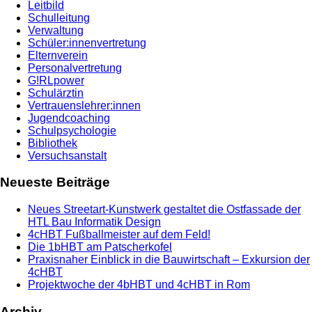
Leitbild
Schulleitung
Verwaltung
Schüler:innenvertretung
Elternverein
Personalvertretung
G!RLpower
Schulärztin
Vertrauenslehrer:innen
Jugendcoaching
Schulpsychologie
Bibliothek
Versuchsanstalt
Neueste Beiträge
Neues Streetart-Kunstwerk gestaltet die Ostfassade der
HTL Bau Informatik Design
4cHBT Fußballmeister auf dem Feld!
Die 1bHBT am Patscherkofel
Praxisnaher Einblick in die Bauwirtschaft – Exkursion der
4cHBT
Projektwoche der 4bHBT und 4cHBT in Rom
Archiv