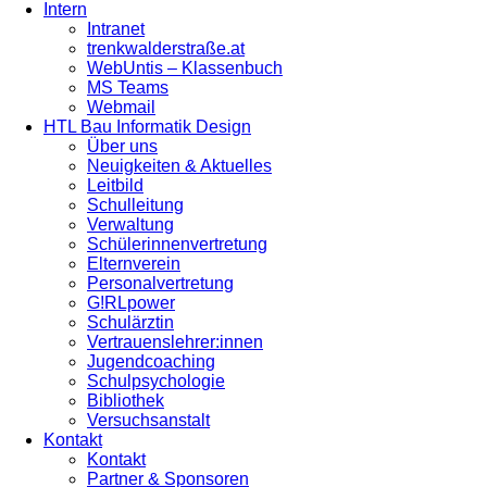
Intern
Intranet
trenkwalderstraße.at
WebUntis – Klassenbuch
MS Teams
Webmail
HTL Bau Informatik Design
Über uns
Neuigkeiten & Aktuelles
Leitbild
Schulleitung
Verwaltung
Schülerinnenvertretung
Elternverein
Personalvertretung
G!RLpower
Schulärztin
Vertrauenslehrer:innen
Jugendcoaching
Schulpsychologie
Bibliothek
Versuchsanstalt
Kontakt
Kontakt
Partner & Sponsoren