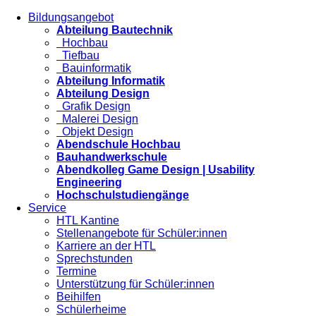
Bildungsangebot
Abteilung Bautechnik
Hochbau
Tiefbau
Bauinformatik
Abteilung Informatik
Abteilung Design
Grafik Design
Malerei Design
Objekt Design
Abendschule Hochbau
Bauhandwerkschule
Abendkolleg Game Design | Usability
Engineering
Hochschulstudiengänge
Service
HTL Kantine
Stellenangebote für Schüler:innen
Karriere an der HTL
Sprechstunden
Termine
Unterstützung für Schüler:innen
Beihilfen
Schülerheime