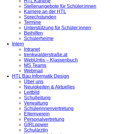
HTL Kantine
Stellenangebote für Schüler:innen
Karriere an der HTL
Sprechstunden
Termine
Unterstützung für Schüler:innen
Beihilfen
Schülerheime
Intern
Intranet
trenkwalderstraße.at
WebUntis – Klassenbuch
MS Teams
Webmail
HTL Bau Informatik Design
Über uns
Neuigkeiten & Aktuelles
Leitbild
Schulleitung
Verwaltung
Schülerinnenvertretung
Elternverein
Personalvertretung
G!RLpower
Schulärztin