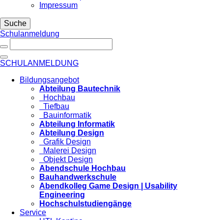
Impressum
Suche
Schulanmeldung
SCHULANMELDUNG
Bildungsangebot
Abteilung Bautechnik
Hochbau
Tiefbau
Bauinformatik
Abteilung Informatik
Abteilung Design
Grafik Design
Malerei Design
Objekt Design
Abendschule Hochbau
Bauhandwerkschule
Abendkolleg Game Design | Usability
Engineering
Hochschulstudiengänge
Service