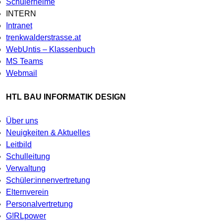
Schülerheime
INTERN
Intranet
trenkwalderstrasse.at
WebUntis – Klassenbuch
MS Teams
Webmail
HTL BAU INFORMATIK DESIGN
Über uns
Neuigkeiten & Aktuelles
Leitbild
Schulleitung
Verwaltung
Schüler:innenvertretung
Elternverein
Personalvertretung
G!RLpower