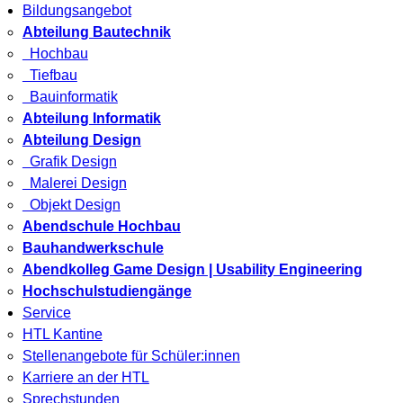
Bildungsangebot
Abteilung Bautechnik
Hochbau
Tiefbau
Bauinformatik
Abteilung Informatik
Abteilung Design
Grafik Design
Malerei Design
Objekt Design
Abendschule Hochbau
Bauhandwerkschule
Abendkolleg Game Design | Usability Engineering
Hochschulstudiengänge
Service
HTL Kantine
Stellenangebote für Schüler:innen
Karriere an der HTL
Sprechstunden