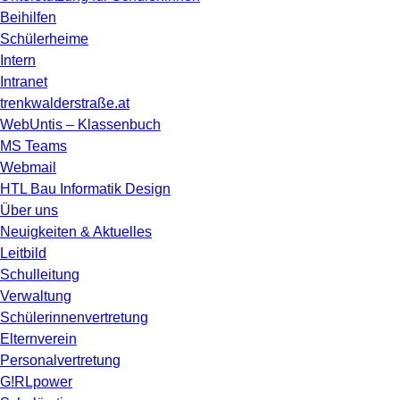
Beihilfen
Schülerheime
Intern
Intranet
trenkwalderstraße.at
WebUntis – Klassenbuch
MS Teams
Webmail
HTL Bau Informatik Design
Über uns
Neuigkeiten & Aktuelles
Leitbild
Schulleitung
Verwaltung
Schülerinnenvertretung
Elternverein
Personalvertretung
G!RLpower