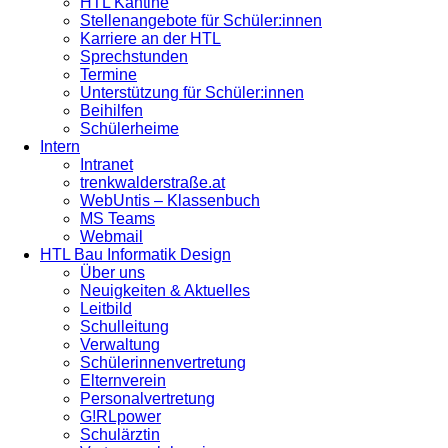
HTL Kantine
Stellenangebote für Schüler:innen
Karriere an der HTL
Sprechstunden
Termine
Unterstützung für Schüler:innen
Beihilfen
Schülerheime
Intern
Intranet
trenkwalderstraße.at
WebUntis – Klassenbuch
MS Teams
Webmail
HTL Bau Informatik Design
Über uns
Neuigkeiten & Aktuelles
Leitbild
Schulleitung
Verwaltung
Schülerinnenvertretung
Elternverein
Personalvertretung
G!RLpower
Schulärztin