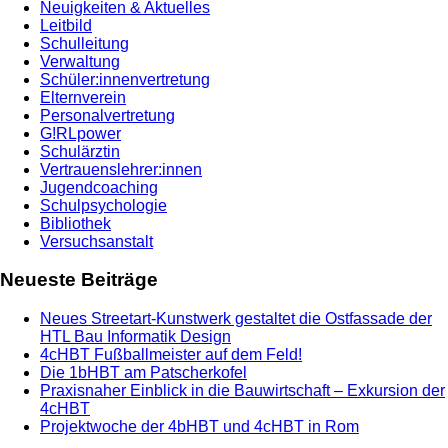
Neuigkeiten & Aktuelles
Leitbild
Schulleitung
Verwaltung
Schüler:innenvertretung
Elternverein
Personalvertretung
G!RLpower
Schulärztin
Vertrauenslehrer:innen
Jugendcoaching
Schulpsychologie
Bibliothek
Versuchsanstalt
Neueste Beiträge
Neues Streetart-Kunstwerk gestaltet die Ostfassade der
HTL Bau Informatik Design
4cHBT Fußballmeister auf dem Feld!
Die 1bHBT am Patscherkofel
Praxisnaher Einblick in die Bauwirtschaft – Exkursion der
4cHBT
Projektwoche der 4bHBT und 4cHBT in Rom