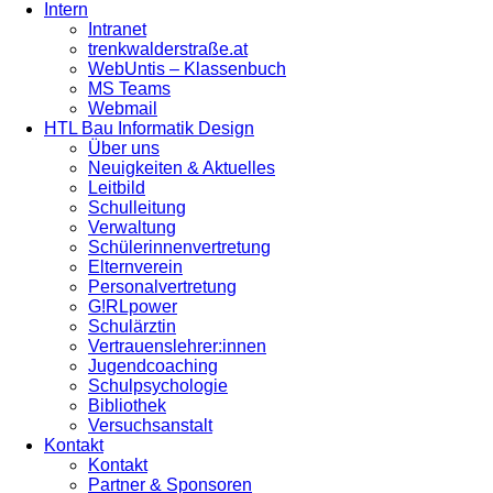
Intern
Intranet
trenkwalderstraße.at
WebUntis – Klassenbuch
MS Teams
Webmail
HTL Bau Informatik Design
Über uns
Neuigkeiten & Aktuelles
Leitbild
Schulleitung
Verwaltung
Schülerinnenvertretung
Elternverein
Personalvertretung
G!RLpower
Schulärztin
Vertrauenslehrer:innen
Jugendcoaching
Schulpsychologie
Bibliothek
Versuchsanstalt
Kontakt
Kontakt
Partner & Sponsoren