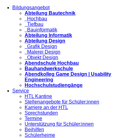
Bildungsangebot
Abteilung Bautechnik
Hochbau
Tiefbau
Bauinformatik
Abteilung Informatik
Abteilung Design
Grafik Design
Malerei Design
Objekt Design
Abendschule Hochbau
Bauhandwerkschule
Abendkolleg Game Design | Usability
Engineering
Hochschulstudiengänge
Service
HTL Kantine
Stellenangebote für Schüler:innen
Karriere an der HTL
Sprechstunden
Termine
Unterstützung für Schüler:innen
Beihilfen
Schülerheime