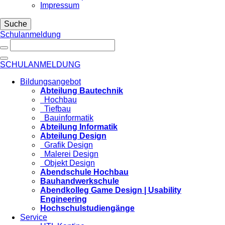
Impressum
Suche
Schulanmeldung
SCHULANMELDUNG
Bildungsangebot
Abteilung Bautechnik
Hochbau
Tiefbau
Bauinformatik
Abteilung Informatik
Abteilung Design
Grafik Design
Malerei Design
Objekt Design
Abendschule Hochbau
Bauhandwerkschule
Abendkolleg Game Design | Usability
Engineering
Hochschulstudiengänge
Service