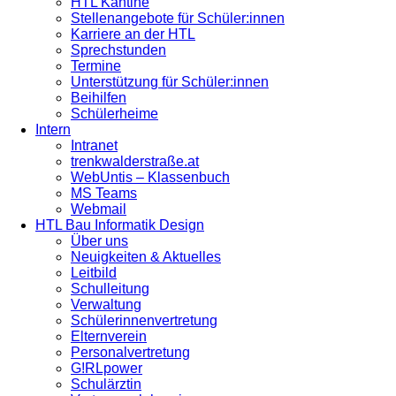
HTL Kantine
Stellenangebote für Schüler:innen
Karriere an der HTL
Sprechstunden
Termine
Unterstützung für Schüler:innen
Beihilfen
Schülerheime
Intern
Intranet
trenkwalderstraße.at
WebUntis – Klassenbuch
MS Teams
Webmail
HTL Bau Informatik Design
Über uns
Neuigkeiten & Aktuelles
Leitbild
Schulleitung
Verwaltung
Schülerinnenvertretung
Elternverein
Personalvertretung
G!RLpower
Schulärztin