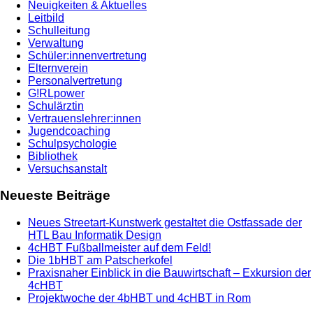
Neuigkeiten & Aktuelles
Leitbild
Schulleitung
Verwaltung
Schüler:innenvertretung
Elternverein
Personalvertretung
G!RLpower
Schulärztin
Vertrauenslehrer:innen
Jugendcoaching
Schulpsychologie
Bibliothek
Versuchsanstalt
Neueste Beiträge
Neues Streetart-Kunstwerk gestaltet die Ostfassade der
HTL Bau Informatik Design
4cHBT Fußballmeister auf dem Feld!
Die 1bHBT am Patscherkofel
Praxisnaher Einblick in die Bauwirtschaft – Exkursion der
4cHBT
Projektwoche der 4bHBT und 4cHBT in Rom