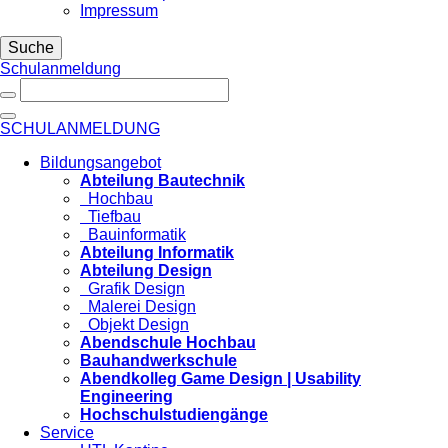
Impressum
Suche
Schulanmeldung
SCHULANMELDUNG
Bildungsangebot
Abteilung Bautechnik
Hochbau
Tiefbau
Bauinformatik
Abteilung Informatik
Abteilung Design
Grafik Design
Malerei Design
Objekt Design
Abendschule Hochbau
Bauhandwerkschule
Abendkolleg Game Design | Usability
Engineering
Hochschulstudiengänge
Service