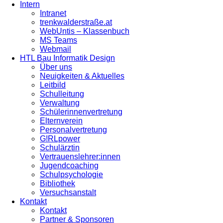
Intern
Intranet
trenkwalderstraße.at
WebUntis – Klassenbuch
MS Teams
Webmail
HTL Bau Informatik Design
Über uns
Neuigkeiten & Aktuelles
Leitbild
Schulleitung
Verwaltung
Schülerinnenvertretung
Elternverein
Personalvertretung
G!RLpower
Schulärztin
Vertrauenslehrer:innen
Jugendcoaching
Schulpsychologie
Bibliothek
Versuchsanstalt
Kontakt
Kontakt
Partner & Sponsoren