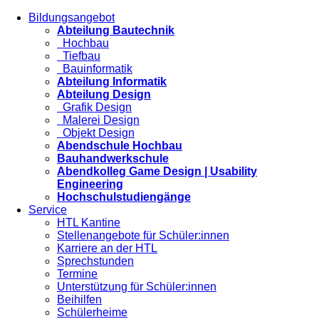
Bildungsangebot
Abteilung Bautechnik
Hochbau
Tiefbau
Bauinformatik
Abteilung Informatik
Abteilung Design
Grafik Design
Malerei Design
Objekt Design
Abendschule Hochbau
Bauhandwerkschule
Abendkolleg Game Design | Usability
Engineering
Hochschulstudiengänge
Service
HTL Kantine
Stellenangebote für Schüler:innen
Karriere an der HTL
Sprechstunden
Termine
Unterstützung für Schüler:innen
Beihilfen
Schülerheime