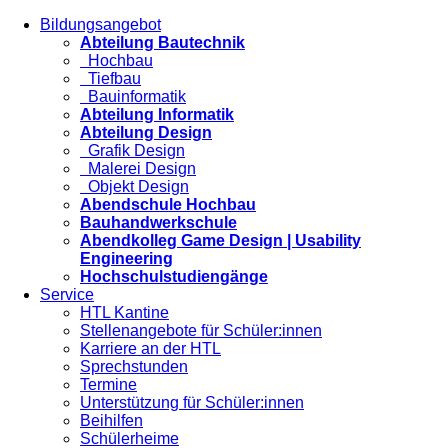
Bildungsangebot
Abteilung Bautechnik
Hochbau
Tiefbau
Bauinformatik
Abteilung Informatik
Abteilung Design
Grafik Design
Malerei Design
Objekt Design
Abendschule Hochbau
Bauhandwerkschule
Abendkolleg Game Design | Usability
Engineering
Hochschulstudiengänge
Service
HTL Kantine
Stellenangebote für Schüler:innen
Karriere an der HTL
Sprechstunden
Termine
Unterstützung für Schüler:innen
Beihilfen
Schülerheime