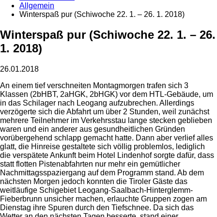
Allgemein
Winterspaß pur (Schiwoche 22. 1. – 26. 1. 2018)
Winterspaß pur (Schiwoche 22. 1. – 26.
1. 2018)
26.01.2018
An einem tief verschneiten Montagmorgen trafen sich 3
Klassen (2bHBT, 2aHGK, 2bHGK) vor dem HTL-Gebäude, um
in das Schilager nach Leogang aufzubrechen. Allerdings
verzögerte sich die Abfahrt um über 2 Stunden, weil zunächst
mehrere Teilnehmer im Verkehrsstau lange stecken geblieben
waren und ein anderer aus gesundheitlichen Gründen
vorübergehend schlapp gemacht hatte. Dann aber verlief alles
glatt, die Hinreise gestaltete sich völlig problemlos, lediglich
die verspätete Ankunft beim Hotel Lindenhof sorgte dafür, dass
statt flotten Pistenabfahrten nur mehr ein gemütlicher
Nachmittagsspaziergang auf dem Programm stand. Ab dem
nächsten Morgen jedoch konnten die Tiroler Gäste das
weitläufige Schigebiet Leogang-Saalbach-Hinterglemm-
Fieberbrunn unsicher machen, erlauchte Gruppen zogen am
Dienstag ihre Spuren durch den Tiefschnee. Da sich das
Wetter an den nächsten Tagen besserte, stand einer