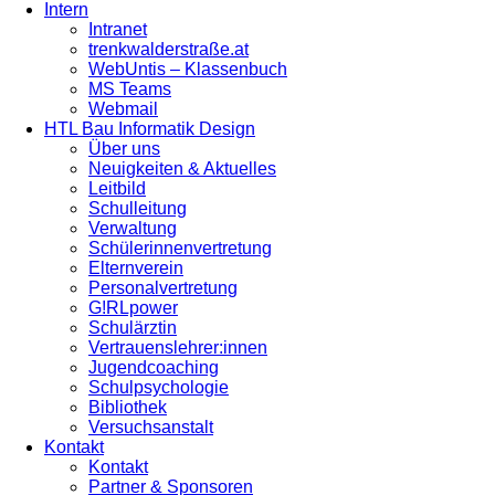
Intern
Intranet
trenkwalderstraße.at
WebUntis – Klassenbuch
MS Teams
Webmail
HTL Bau Informatik Design
Über uns
Neuigkeiten & Aktuelles
Leitbild
Schulleitung
Verwaltung
Schülerinnenvertretung
Elternverein
Personalvertretung
G!RLpower
Schulärztin
Vertrauenslehrer:innen
Jugendcoaching
Schulpsychologie
Bibliothek
Versuchsanstalt
Kontakt
Kontakt
Partner & Sponsoren