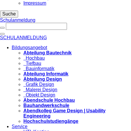
Impressum
Suche
Schulanmeldung
SCHULANMELDUNG
Bildungsangebot
Abteilung Bautechnik
Hochbau
Tiefbau
Bauinformatik
Abteilung Informatik
Abteilung Design
Grafik Design
Malerei Design
Objekt Design
Abendschule Hochbau
Bauhandwerkschule
Abendkolleg Game Design | Usability
Engineering
Hochschulstudiengänge
Service