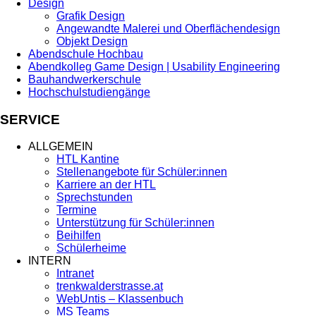
Design
Grafik Design
Angewandte Malerei und Oberflächendesign
Objekt Design
Abendschule Hochbau
Abendkolleg Game Design | Usability Engineering
Bauhandwerkerschule
Hochschulstudiengänge
SERVICE
ALLGEMEIN
HTL Kantine
Stellenangebote für Schüler:innen
Karriere an der HTL
Sprechstunden
Termine
Unterstützung für Schüler:innen
Beihilfen
Schülerheime
INTERN
Intranet
trenkwalderstrasse.at
WebUntis – Klassenbuch
MS Teams