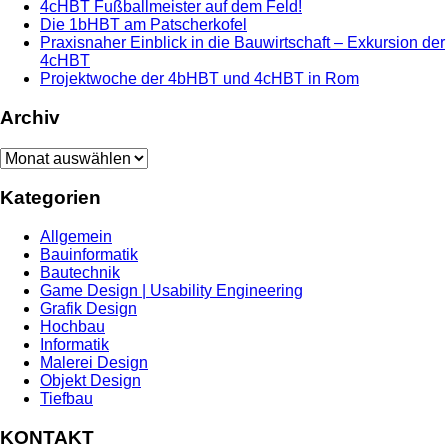
4cHBT Fußballmeister auf dem Feld!
Die 1bHBT am Patscherkofel
Praxisnaher Einblick in die Bauwirtschaft – Exkursion der
4cHBT
Projektwoche der 4bHBT und 4cHBT in Rom
Archiv
Archiv
Kategorien
Allgemein
Bauinformatik
Bautechnik
Game Design | Usability Engineering
Grafik Design
Hochbau
Informatik
Malerei Design
Objekt Design
Tiefbau
KONTAKT