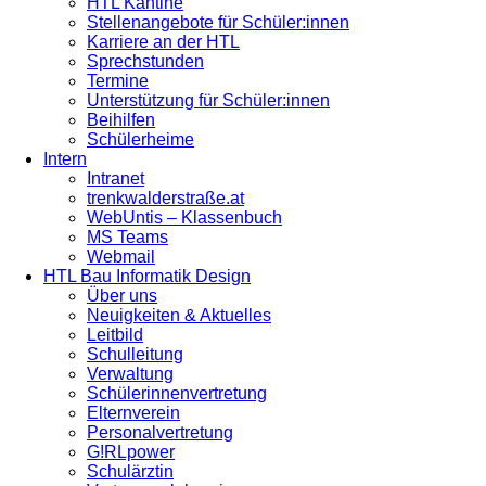
HTL Kantine
Stellenangebote für Schüler:innen
Karriere an der HTL
Sprechstunden
Termine
Unterstützung für Schüler:innen
Beihilfen
Schülerheime
Intern
Intranet
trenkwalderstraße.at
WebUntis – Klassenbuch
MS Teams
Webmail
HTL Bau Informatik Design
Über uns
Neuigkeiten & Aktuelles
Leitbild
Schulleitung
Verwaltung
Schülerinnenvertretung
Elternverein
Personalvertretung
G!RLpower
Schulärztin