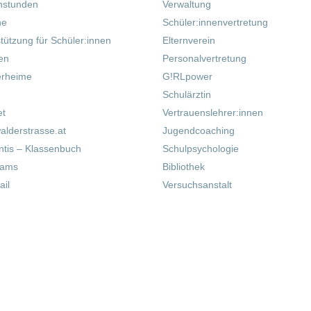
hstunden
Verwaltung
ne
Schüler:innenvertretung
tützung für Schüler:innen
Elternverein
fen
Personalvertretung
erheime
G!RLpower
Schulärztin
et
Vertrauenslehrer:innen
alderstrasse.at
Jugendcoaching
tis – Klassenbuch
Schulpsychologie
eams
Bibliothek
il
Versuchsanstalt