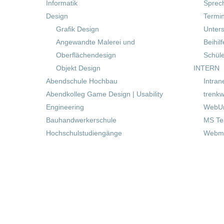
Informatik
Sprec
Design
Termi
Grafik Design
Unters
Angewandte Malerei und
Beihil
Oberflächendesign
Schül
Objekt Design
INTERN
Abendschule Hochbau
Intran
Abendkolleg Game Design | Usability
trenkw
Engineering
WebUn
Bauhandwerkerschule
MS T
Hochschulstudiengänge
Webma