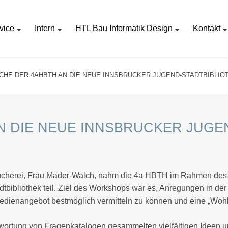
vice
Intern
HTL Bau Informatik Design
Kontakt
HE DER 4AHBTH AN DIE NEUE INNSBRUCKER JUGEND-STADTBIBLIO
 DIE NEUE INNSBRUCKER JUGE
tbücherei, Frau Mader-Walch, nahm die 4a HBTH im Rahmen des D
dtbibliothek teil. Ziel des Workshops war es, Anregungen in d
dienangebot bestmöglich vermitteln zu können und eine „Wohlfü
twortung von Fragenkatalogen gesammelten vielfältigen Ideen 