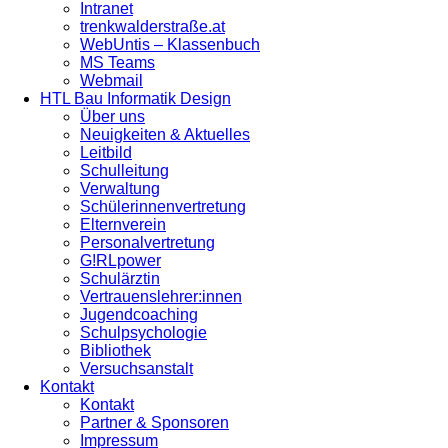
Intranet
trenkwalderstraße.at
WebUntis – Klassenbuch
MS Teams
Webmail
HTL Bau Informatik Design
Über uns
Neuigkeiten & Aktuelles
Leitbild
Schulleitung
Verwaltung
Schülerinnenvertretung
Elternverein
Personalvertretung
G!RLpower
Schulärztin
Vertrauenslehrer:innen
Jugendcoaching
Schulpsychologie
Bibliothek
Versuchsanstalt
Kontakt
Kontakt
Partner & Sponsoren
Impressum