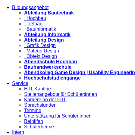
Bildungsangebot
Abteilung Bautechnik
Hochbau
Tiefbau
Bauinformatik
Abteilung Informatik
Abteilung Design
Grafik Design
Malerei Design
Objekt Design
Abendschule Hochbau
Bauhandwerkschule
Abendkolleg Game Design | Usability Engineeri
Hochschulstudiengänge
Service
HTL Kantine
Stellenangebote für Schüler:innen
Karriere an der HTL
Sprechstunden
Termine
Unterstützung für Schüler:innen
Beihilfen
Schülerheime
Intern