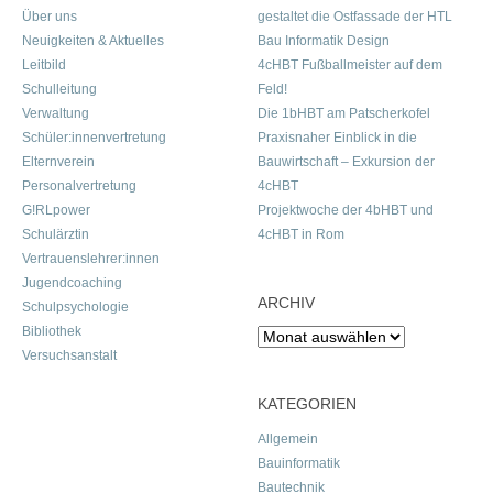
Über uns
gestaltet die Ostfassade der HTL
Neuigkeiten & Aktuelles
Bau Informatik Design
Leitbild
4cHBT Fußballmeister auf dem
Schulleitung
Feld!
Verwaltung
Die 1bHBT am Patscherkofel
Schüler:innenvertretung
Praxisnaher Einblick in die
Elternverein
Bauwirtschaft – Exkursion der
Personalvertretung
4cHBT
G!RLpower
Projektwoche der 4bHBT und
Schulärztin
4cHBT in Rom
Vertrauenslehrer:innen
Jugendcoaching
ARCHIV
Schulpsychologie
Bibliothek
Archiv
Versuchsanstalt
KATEGORIEN
Allgemein
Bauinformatik
Bautechnik