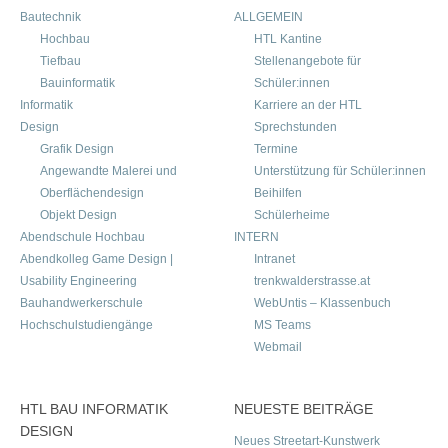
Bautechnik
ALLGEMEIN
Hochbau
HTL Kantine
Tiefbau
Stellenangebote für
Bauinformatik
Schüler:innen
Informatik
Karriere an der HTL
Design
Sprechstunden
Grafik Design
Termine
Angewandte Malerei und
Unterstützung für Schüler:innen
Oberflächendesign
Beihilfen
Objekt Design
Schülerheime
Abendschule Hochbau
INTERN
Abendkolleg Game Design |
Intranet
Usability Engineering
trenkwalderstrasse.at
Bauhandwerkerschule
WebUntis – Klassenbuch
Hochschulstudiengänge
MS Teams
Webmail
HTL BAU INFORMATIK
NEUESTE BEITRÄGE
DESIGN
Neues Streetart-Kunstwerk