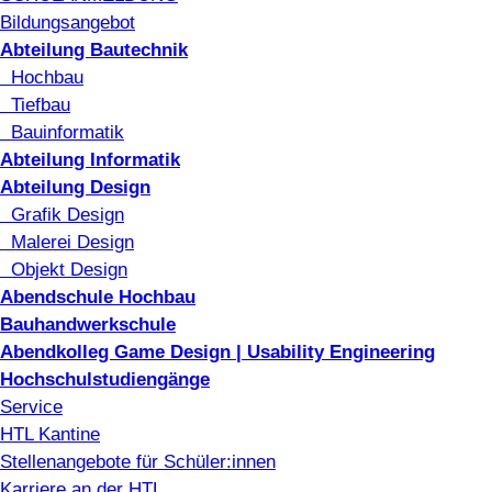
Bildungsangebot
Abteilung Bautechnik
Hochbau
Tiefbau
Bauinformatik
Abteilung Informatik
Abteilung Design
Grafik Design
Malerei Design
Objekt Design
Abendschule Hochbau
Bauhandwerkschule
Abendkolleg Game Design | Usability Engineering
Hochschulstudiengänge
Service
HTL Kantine
Stellenangebote für Schüler:innen
Karriere an der HTL