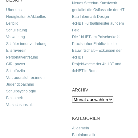
DESIGN
Neues Streetart-Kunstwerk
Über uns
gestaltet die Ostfassade der HTL
Neuigkeiten & Aktuelles
Bau Informatik Design
Leitbild
4cHBT Fußballmeister auf dem
Schulleitung
Feld!
Verwaltung
Die 1bHBT am Patscherkofel
Schüler:innenvertretung
Praxisnaher Einblick in die
Elternverein
Bauwirtschaft – Exkursion der
Personalvertretung
4cHBT
G!RLpower
Projektwoche der 4bHBT und
Schulärztin
4cHBT in Rom
Vertrauenslehrer:innen
Jugendcoaching
ARCHIV
Schulpsychologie
Bibliothek
Archiv
Versuchsanstalt
KATEGORIEN
Allgemein
Bauinformatik