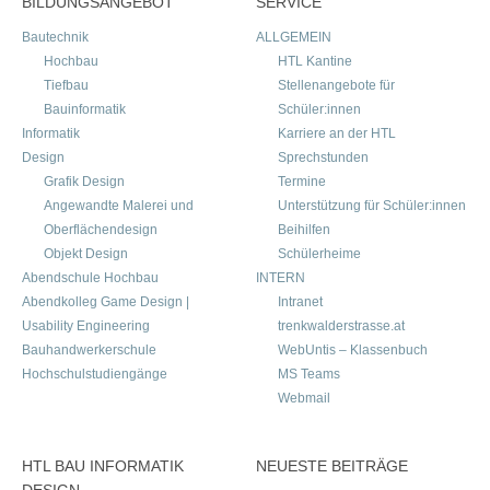
BILDUNGSANGEBOT
SERVICE
Bautechnik
ALLGEMEIN
Hochbau
HTL Kantine
Tiefbau
Stellenangebote für
Bauinformatik
Schüler:innen
Informatik
Karriere an der HTL
Design
Sprechstunden
Grafik Design
Termine
Angewandte Malerei und
Unterstützung für Schüler:innen
Oberflächendesign
Beihilfen
Objekt Design
Schülerheime
Abendschule Hochbau
INTERN
Abendkolleg Game Design |
Intranet
Usability Engineering
trenkwalderstrasse.at
Bauhandwerkerschule
WebUntis – Klassenbuch
Hochschulstudiengänge
MS Teams
Webmail
HTL BAU INFORMATIK
NEUESTE BEITRÄGE