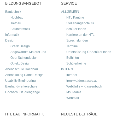
BILDUNGSANGEBOT
SERVICE
Bautechnik
ALLGEMEIN
Hochbau
HTL Kantine
Tiefbau
Stellenangebote für
Bauinformatik
Schüler:innen
Informatik
Karriere an der HTL
Design
Sprechstunden
Grafik Design
Termine
Angewandte Malerei und
Unterstützung für Schüler:innen
Oberflächendesign
Beihilfen
Objekt Design
Schülerheime
Abendschule Hochbau
INTERN
Abendkolleg Game Design |
Intranet
Usability Engineering
trenkwalderstrasse.at
Bauhandwerkerschule
WebUntis – Klassenbuch
Hochschulstudiengänge
MS Teams
Webmail
HTL BAU INFORMATIK
NEUESTE BEITRÄGE