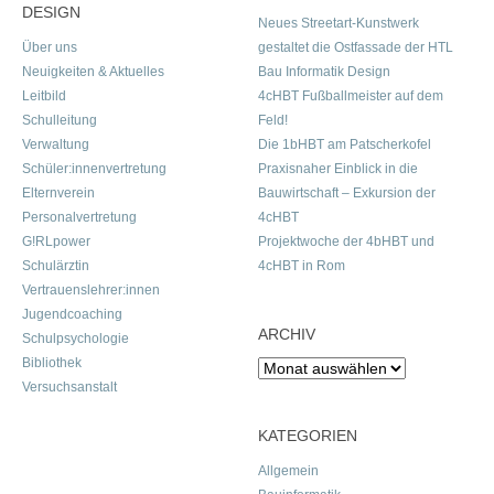
DESIGN
Neues Streetart-Kunstwerk
Über uns
gestaltet die Ostfassade der HTL
Neuigkeiten & Aktuelles
Bau Informatik Design
Leitbild
4cHBT Fußballmeister auf dem
Schulleitung
Feld!
Verwaltung
Die 1bHBT am Patscherkofel
Schüler:innenvertretung
Praxisnaher Einblick in die
Elternverein
Bauwirtschaft – Exkursion der
Personalvertretung
4cHBT
G!RLpower
Projektwoche der 4bHBT und
Schulärztin
4cHBT in Rom
Vertrauenslehrer:innen
Jugendcoaching
ARCHIV
Schulpsychologie
Bibliothek
Archiv
Versuchsanstalt
KATEGORIEN
Allgemein