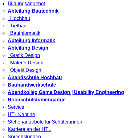
Bildungsangebot
Abteilung Bautechnik
Hochbau
Tiefbau
Bauinformatik
Abteilung Informatik
Abteilung Design
Grafik Design
Malerei Design
Objekt Design
Abendschule Hochbau
Bauhandwerkschule
Abendkolleg Game Design | Usability Engineering
Hochschulstudiengänge
Service
HTL Kantine
Stellenangebote für Schüler:innen
Karriere an der HTL
Sprechstunden