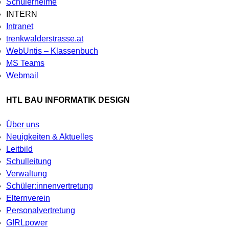
Schülerheime
INTERN
Intranet
trenkwalderstrasse.at
WebUntis – Klassenbuch
MS Teams
Webmail
HTL BAU INFORMATIK DESIGN
Über uns
Neuigkeiten & Aktuelles
Leitbild
Schulleitung
Verwaltung
Schüler:innenvertretung
Elternverein
Personalvertretung
G!RLpower