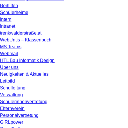
Beihilfen
Schülerheime
Intern
Intranet
trenkwalderstraße.at
WebUntis – Klassenbuch
MS Teams
Webmail
HTL Bau Informatik Design
Über uns
Neuigkeiten & Aktuelles
Leitbild
Schulleitung
Verwaltung
Schülerinnenvertretung
Elternverein
Personalvertretung
G!RLpower