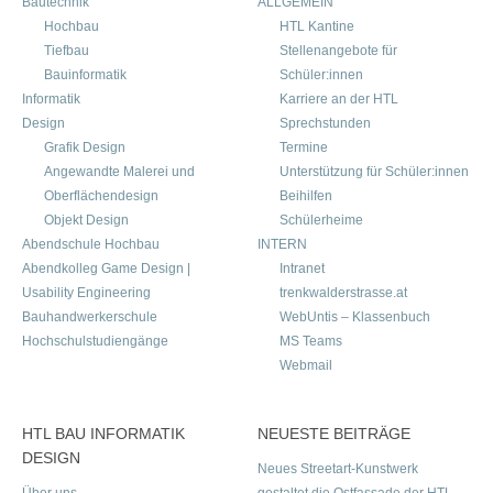
Bautechnik
ALLGEMEIN
Hochbau
HTL Kantine
Tiefbau
Stellenangebote für
Bauinformatik
Schüler:innen
Informatik
Karriere an der HTL
Design
Sprechstunden
Grafik Design
Termine
Angewandte Malerei und
Unterstützung für Schüler:innen
Oberflächendesign
Beihilfen
Objekt Design
Schülerheime
Abendschule Hochbau
INTERN
Abendkolleg Game Design |
Intranet
Usability Engineering
trenkwalderstrasse.at
Bauhandwerkerschule
WebUntis – Klassenbuch
Hochschulstudiengänge
MS Teams
Webmail
HTL BAU INFORMATIK
NEUESTE BEITRÄGE
DESIGN
Neues Streetart-Kunstwerk