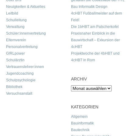
Über uns
gestaltet die Ostfassade der HTL
Neuigkeiten & Aktuelles
Bau Informatik Design
Leitbild
4cHBT Fußballmeister auf dem
Schulleitung
Feld!
Verwaltung
Die 1bHBT am Patscherkofel
Schüler:innenvertretung
Praxisnaher Einblick in die
Elternverein
Bauwirtschaft – Exkursion der
Personalvertretung
4cHBT
G!RLpower
Projektwoche der 4bHBT und
Schulärztin
4cHBT in Rom
Vertrauenslehrer:innen
Jugendcoaching
ARCHIV
Schulpsychologie
Bibliothek
Archiv
Versuchsanstalt
KATEGORIEN
Allgemein
Bauinformatik
Bautechnik