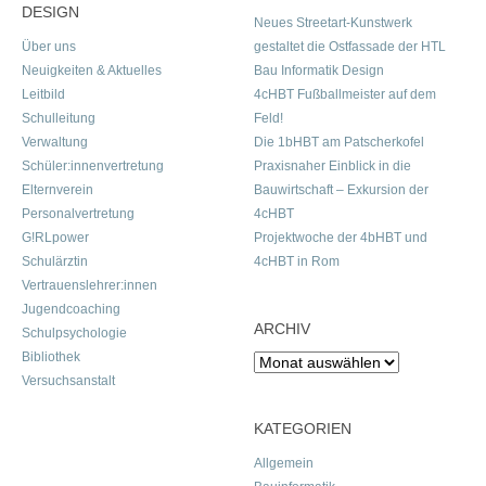
DESIGN
Neues Streetart-Kunstwerk
Über uns
gestaltet die Ostfassade der HTL
Neuigkeiten & Aktuelles
Bau Informatik Design
Leitbild
4cHBT Fußballmeister auf dem
Schulleitung
Feld!
Verwaltung
Die 1bHBT am Patscherkofel
Schüler:innenvertretung
Praxisnaher Einblick in die
Elternverein
Bauwirtschaft – Exkursion der
Personalvertretung
4cHBT
G!RLpower
Projektwoche der 4bHBT und
Schulärztin
4cHBT in Rom
Vertrauenslehrer:innen
Jugendcoaching
ARCHIV
Schulpsychologie
Bibliothek
Archiv
Versuchsanstalt
KATEGORIEN
Allgemein