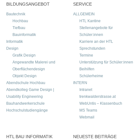
BILDUNGSANGEBOT
SERVICE
Bautechnik
ALLGEMEIN
Hochbau
HTL Kantine
Tiefbau
Stellenangebote für
Bauinformatik
Schüler:innen
Informatik
Karriere an der HTL
Design
Sprechstunden
Grafik Design
Termine
Angewandte Malerei und
Unterstützung für Schüler:innen
Oberflächendesign
Beihilfen
Objekt Design
Schülerheime
Abendschule Hochbau
INTERN
Abendkolleg Game Design |
Intranet
Usability Engineering
trenkwalderstrasse.at
Bauhandwerkerschule
WebUntis – Klassenbuch
Hochschulstudiengänge
MS Teams
Webmail
HTL BAU INFORMATIK
NEUESTE BEITRÄGE