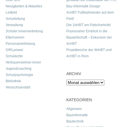
Über uns
gestaltet die Ostfassade der HTL
Neuigkeiten & Aktuelles
Bau Informatik Design
Leitbild
4cHBT Fußballmeister auf dem
Schulleitung
Feld!
Verwaltung
Die 1bHBT am Patscherkofel
Schüler:innenvertretung
Praxisnaher Einblick in die
Elternverein
Bauwirtschaft – Exkursion der
Personalvertretung
4cHBT
G!RLpower
Projektwoche der 4bHBT und
Schulärztin
4cHBT in Rom
Vertrauenslehrer:innen
Jugendcoaching
ARCHIV
Schulpsychologie
Bibliothek
Archiv
Versuchsanstalt
KATEGORIEN
Allgemein
Bauinformatik
Bautechnik