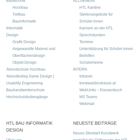
Bautechnik
ALLGEMEIN
Hochbau
HTL Kantine
Tiefbau
Stellenangebote für
Bauinformatik
Schüler:innen
Informatik
Karriere an der HTL
Design
Sprechstunden
Grafik Design
Termine
Angewandte Malerei und
Unterstützung für Schüler:innen
Oberflächendesign
Beihilfen
Objekt Design
Schülerheime
Abendschule Hochbau
INTERN
Abendkolleg Game Design |
Intranet
Usability Engineering
trenkwalderstrasse.at
Bauhandwerkerschule
WebUntis – Klassenbuch
Hochschulstudiengänge
MS Teams
Webmail
HTL BAU INFORMATIK
NEUESTE BEITRÄGE
DESIGN
Neues Streetart-Kunstwerk