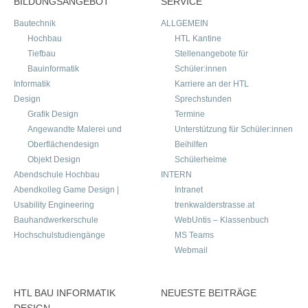
BILDUNGSANGEBOT
SERVICE
Bautechnik
ALLGEMEIN
Hochbau
HTL Kantine
Tiefbau
Stellenangebote für
Bauinformatik
Schüler:innen
Informatik
Karriere an der HTL
Design
Sprechstunden
Grafik Design
Termine
Angewandte Malerei und
Unterstützung für Schüler:innen
Oberflächendesign
Beihilfen
Objekt Design
Schülerheime
Abendschule Hochbau
INTERN
Abendkolleg Game Design |
Intranet
Usability Engineering
trenkwalderstrasse.at
Bauhandwerkerschule
WebUntis – Klassenbuch
Hochschulstudiengänge
MS Teams
Webmail
HTL BAU INFORMATIK
NEUESTE BEITRÄGE