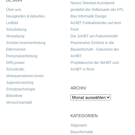
DESIGN
Neues Streetart-Kunstwerk
Über uns
gestaltet die Ostfassade der HTL
Neuigkeiten & Aktuelles
Bau Informatik Design
Leitbild
4cHBT Fußballmeister auf dem
Schulleitung
Feld!
Verwaltung
Die 1bHBT am Patscherkofel
Schüler:innenvertretung
Praxisnaher Einblick in die
Elternverein
Bauwirtschaft – Exkursion der
Personalvertretung
4cHBT
G!RLpower
Projektwoche der 4bHBT und
Schulärztin
4cHBT in Rom
Vertrauenslehrer:innen
Jugendcoaching
ARCHIV
Schulpsychologie
Bibliothek
Archiv
Versuchsanstalt
KATEGORIEN
Allgemein
Bauinformatik