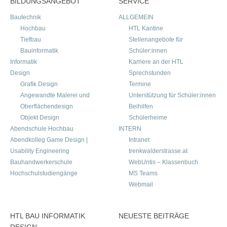
BILDUNGSANGEBOT
SERVICE
Bautechnik
ALLGEMEIN
Hochbau
HTL Kantine
Tiefbau
Stellenangebote für
Bauinformatik
Schüler:innen
Informatik
Karriere an der HTL
Design
Sprechstunden
Grafik Design
Termine
Angewandte Malerei und
Unterstützung für Schüler:innen
Oberflächendesign
Beihilfen
Objekt Design
Schülerheime
Abendschule Hochbau
INTERN
Abendkolleg Game Design |
Intranet
Usability Engineering
trenkwalderstrasse.at
Bauhandwerkerschule
WebUntis – Klassenbuch
Hochschulstudiengänge
MS Teams
Webmail
HTL BAU INFORMATIK
NEUESTE BEITRÄGE