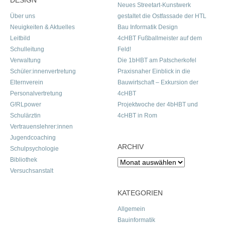
DESIGN
Neues Streetart-Kunstwerk
Über uns
gestaltet die Ostfassade der HTL
Neuigkeiten & Aktuelles
Bau Informatik Design
Leitbild
4cHBT Fußballmeister auf dem
Schulleitung
Feld!
Verwaltung
Die 1bHBT am Patscherkofel
Schüler:innenvertretung
Praxisnaher Einblick in die
Elternverein
Bauwirtschaft – Exkursion der
Personalvertretung
4cHBT
G!RLpower
Projektwoche der 4bHBT und
Schulärztin
4cHBT in Rom
Vertrauenslehrer:innen
Jugendcoaching
ARCHIV
Schulpsychologie
Bibliothek
Archiv
Versuchsanstalt
KATEGORIEN
Allgemein
Bauinformatik