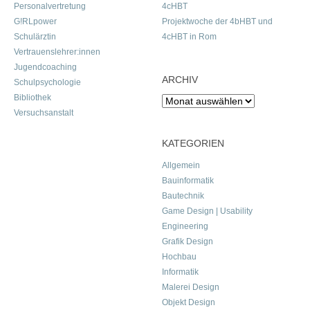
Personalvertretung
4cHBT
G!RLpower
Projektwoche der 4bHBT und
Schulärztin
4cHBT in Rom
Vertrauenslehrer:innen
Jugendcoaching
ARCHIV
Schulpsychologie
Bibliothek
Archiv
Versuchsanstalt
KATEGORIEN
Allgemein
Bauinformatik
Bautechnik
Game Design | Usability
Engineering
Grafik Design
Hochbau
Informatik
Malerei Design
Objekt Design