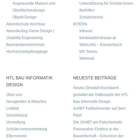
Angewandte Malerei und
Unterstützung für Schüler:innen
Oberflächendesign
Beihilfen
Objekt Design
Schülerheime
Abendschule Hochbau
INTERN
Abendkolleg Game Design |
Intranet
Usability Engineering
trenkwalderstrasse.at
Bauhandwerkerschule
WebUntis – Klassenbuch
Hochschulstudiengänge
MS Teams
Webmail
HTL BAU INFORMATIK
NEUESTE BEITRÄGE
DESIGN
Neues Streetart-Kunstwerk
Über uns
gestaltet die Ostfassade der HTL
Neuigkeiten & Aktuelles
Bau Informatik Design
Leitbild
4cHBT Fußballmeister auf dem
Schulleitung
Feld!
Verwaltung
Die 1bHBT am Patscherkofel
Schüler:innenvertretung
Praxisnaher Einblick in die
Elternverein
Bauwirtschaft – Exkursion der