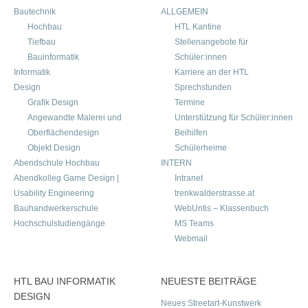
Bautechnik
ALLGEMEIN
Hochbau
HTL Kantine
Tiefbau
Stellenangebote für
Bauinformatik
Schüler:innen
Informatik
Karriere an der HTL
Design
Sprechstunden
Grafik Design
Termine
Angewandte Malerei und
Unterstützung für Schüler:innen
Oberflächendesign
Beihilfen
Objekt Design
Schülerheime
Abendschule Hochbau
INTERN
Abendkolleg Game Design |
Intranet
Usability Engineering
trenkwalderstrasse.at
Bauhandwerkerschule
WebUntis – Klassenbuch
Hochschulstudiengänge
MS Teams
Webmail
HTL BAU INFORMATIK
NEUESTE BEITRÄGE
DESIGN
Neues Streetart-Kunstwerk