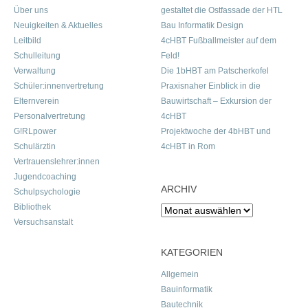
Über uns
gestaltet die Ostfassade der HTL
Neuigkeiten & Aktuelles
Bau Informatik Design
Leitbild
4cHBT Fußballmeister auf dem
Schulleitung
Feld!
Verwaltung
Die 1bHBT am Patscherkofel
Schüler:innenvertretung
Praxisnaher Einblick in die
Elternverein
Bauwirtschaft – Exkursion der
Personalvertretung
4cHBT
G!RLpower
Projektwoche der 4bHBT und
Schulärztin
4cHBT in Rom
Vertrauenslehrer:innen
Jugendcoaching
ARCHIV
Schulpsychologie
Bibliothek
Archiv
Versuchsanstalt
KATEGORIEN
Allgemein
Bauinformatik
Bautechnik