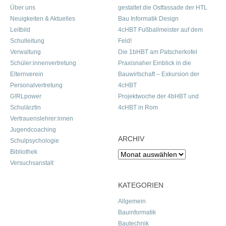
Über uns
gestaltet die Ostfassade der HTL
Neuigkeiten & Aktuelles
Bau Informatik Design
Leitbild
4cHBT Fußballmeister auf dem
Schulleitung
Feld!
Verwaltung
Die 1bHBT am Patscherkofel
Schüler:innenvertretung
Praxisnaher Einblick in die
Elternverein
Bauwirtschaft – Exkursion der
Personalvertretung
4cHBT
G!RLpower
Projektwoche der 4bHBT und
Schulärztin
4cHBT in Rom
Vertrauenslehrer:innen
Jugendcoaching
ARCHIV
Schulpsychologie
Bibliothek
Archiv
Versuchsanstalt
KATEGORIEN
Allgemein
Bauinformatik
Bautechnik