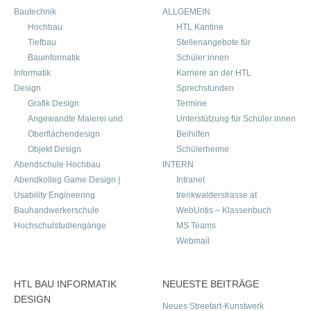
Bautechnik
ALLGEMEIN
Hochbau
HTL Kantine
Tiefbau
Stellenangebote für
Bauinformatik
Schüler:innen
Informatik
Karriere an der HTL
Design
Sprechstunden
Grafik Design
Termine
Angewandte Malerei und
Unterstützung für Schüler:innen
Oberflächendesign
Beihilfen
Objekt Design
Schülerheime
Abendschule Hochbau
INTERN
Abendkolleg Game Design |
Intranet
Usability Engineering
trenkwalderstrasse.at
Bauhandwerkerschule
WebUntis – Klassenbuch
Hochschulstudiengänge
MS Teams
Webmail
HTL BAU INFORMATIK
NEUESTE BEITRÄGE
DESIGN
Neues Streetart-Kunstwerk