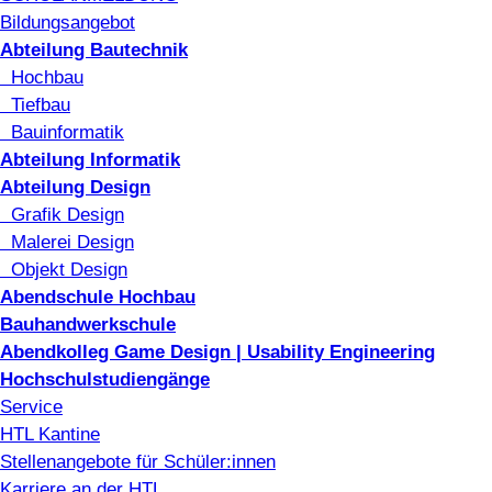
Bildungsangebot
Abteilung Bautechnik
Hochbau
Tiefbau
Bauinformatik
Abteilung Informatik
Abteilung Design
Grafik Design
Malerei Design
Objekt Design
Abendschule Hochbau
Bauhandwerkschule
Abendkolleg Game Design | Usability Engineering
Hochschulstudiengänge
Service
HTL Kantine
Stellenangebote für Schüler:innen
Karriere an der HTL