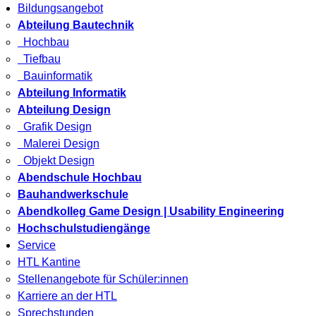
Bildungsangebot
Abteilung Bautechnik
Hochbau
Tiefbau
Bauinformatik
Abteilung Informatik
Abteilung Design
Grafik Design
Malerei Design
Objekt Design
Abendschule Hochbau
Bauhandwerkschule
Abendkolleg Game Design | Usability Engineering
Hochschulstudiengänge
Service
HTL Kantine
Stellenangebote für Schüler:innen
Karriere an der HTL
Sprechstunden