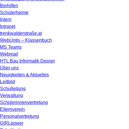
Beihilfen
Schülerheime
Intern
Intranet
trenkwalderstraße.at
WebUntis – Klassenbuch
MS Teams
Webmail
HTL Bau Informatik Design
Über uns
Neuigkeiten & Aktuelles
Leitbild
Schulleitung
Verwaltung
Schülerinnenvertretung
Elternverein
Personalvertretung
G!RLpower