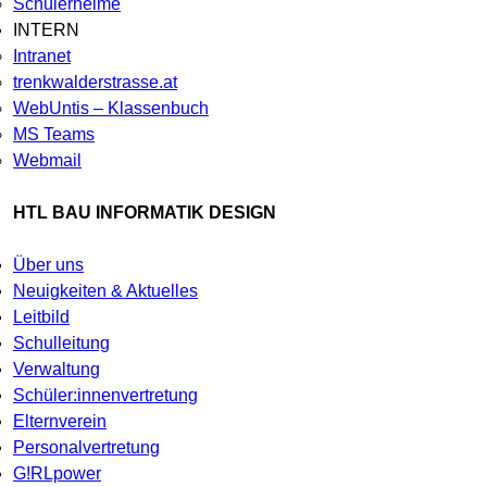
Schülerheime
INTERN
Intranet
trenkwalderstrasse.at
WebUntis – Klassenbuch
MS Teams
Webmail
HTL BAU INFORMATIK DESIGN
Über uns
Neuigkeiten & Aktuelles
Leitbild
Schulleitung
Verwaltung
Schüler:innenvertretung
Elternverein
Personalvertretung
G!RLpower