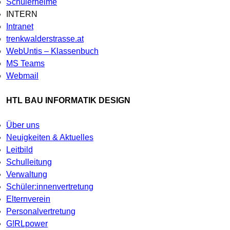
Schülerheime
INTERN
Intranet
trenkwalderstrasse.at
WebUntis – Klassenbuch
MS Teams
Webmail
HTL BAU INFORMATIK DESIGN
Über uns
Neuigkeiten & Aktuelles
Leitbild
Schulleitung
Verwaltung
Schüler:innenvertretung
Elternverein
Personalvertretung
G!RLpower