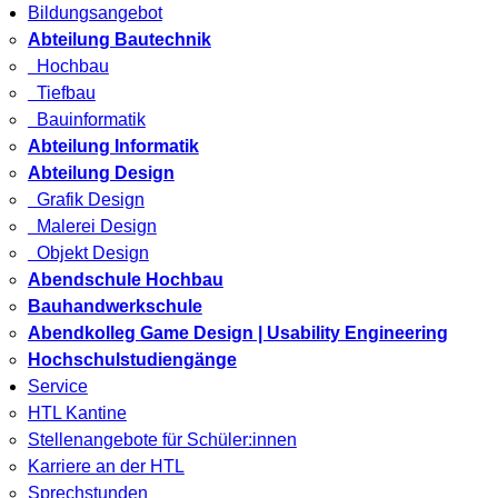
Bildungsangebot
Abteilung Bautechnik
Hochbau
Tiefbau
Bauinformatik
Abteilung Informatik
Abteilung Design
Grafik Design
Malerei Design
Objekt Design
Abendschule Hochbau
Bauhandwerkschule
Abendkolleg Game Design | Usability Engineering
Hochschulstudiengänge
Service
HTL Kantine
Stellenangebote für Schüler:innen
Karriere an der HTL
Sprechstunden