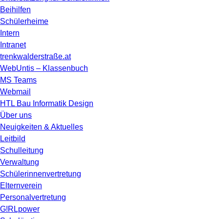
Beihilfen
Schülerheime
Intern
Intranet
trenkwalderstraße.at
WebUntis – Klassenbuch
MS Teams
Webmail
HTL Bau Informatik Design
Über uns
Neuigkeiten & Aktuelles
Leitbild
Schulleitung
Verwaltung
Schülerinnenvertretung
Elternverein
Personalvertretung
G!RLpower