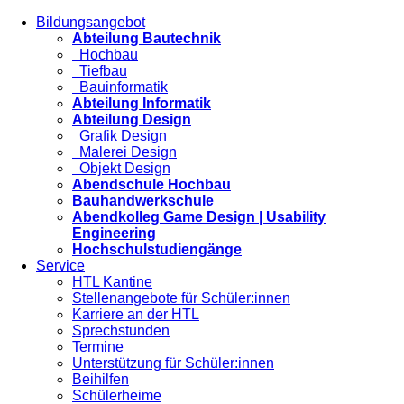
Bildungsangebot
Abteilung Bautechnik
Hochbau
Tiefbau
Bauinformatik
Abteilung Informatik
Abteilung Design
Grafik Design
Malerei Design
Objekt Design
Abendschule Hochbau
Bauhandwerkschule
Abendkolleg Game Design | Usability
Engineering
Hochschulstudiengänge
Service
HTL Kantine
Stellenangebote für Schüler:innen
Karriere an der HTL
Sprechstunden
Termine
Unterstützung für Schüler:innen
Beihilfen
Schülerheime