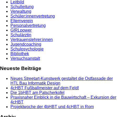
Leitbild
Schulleitung
Verwaltung
Schüler:innenvertretung
Elternverein
Personalvertretung
G!RLpower
Schulärztin
Vertrauenslehrer:innen
Jugendcoaching
Schulpsychologie
Bibliothek
Versuchsanstalt
Neueste Beiträge
Neues Streetart-Kunstwerk gestaltet die Ostfassade der
HTL Bau Informatik Design
4cHBT Fußballmeister auf dem Feld!
Die 1bHBT am Patscherkofel
Praxisnaher Einblick in die Bauwirtschaft – Exkursion der
4cHBT
Projektwoche der 4bHBT und 4cHBT in Rom
Archiv