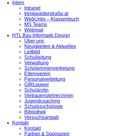
Intern
Intranet
trenkwalderstraße.at
WebUntis – Klassenbuch
MS Teams
Webmail
HTL Bau Informatik Design
Über uns
Neuigkeiten & Aktuelles
Leitbild
Schulleitung
Verwaltung
Schülerinnenvertretung
Elternverein
Personalvertretung
G!RLpower
Schulärztin
Vertrauenslehrer:innen
Jugendcoaching
Schulpsychologie
Bibliothek
Versuchsanstalt
Kontakt
Kontakt
Partner & Sponsoren