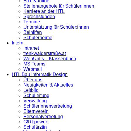
HTL Kantine
Stellenangebote für Schüler:innen
Karriere an der HTL
Sprechstunden
Termine
Unterstützung für Schüler:innen
Beihilfen
Schülerheime
Intern
Intranet
trenkwalderstraße.at
WebUntis – Klassenbuch
MS Teams
Webmail
HTL Bau Informatik Design
Über uns
Neuigkeiten & Aktuelles
Leitbild
Schulleitung
Verwaltung
Schülerinnenvertretung
Elternverein
Personalvertretung
G!RLpower
Schulärztin