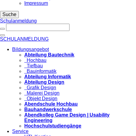
Impressum
Suche
Schulanmeldung
SCHULANMELDUNG
Bildungsangebot
Abteilung Bautechnik
Hochbau
Tiefbau
Bauinformatik
Abteilung Informatik
Abteilung Design
Grafik Design
Malerei Design
Objekt Design
Abendschule Hochbau
Bauhandwerkschule
Abendkolleg Game Design | Usability
Engineering
Hochschulstudiengänge
Service