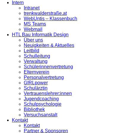
Intern
Intranet
trenkwalderstraße.at
WebUntis – Klassenbuch
MS Teams
Webmail
HTL Bau Informatik Design
Über uns
Neuigkeiten & Aktuelles
Leitbild
Schulleitung
Verwaltung
Schülerinnenvertretung
Elternverein
Personalvertretung
G!RLpower
Schulärztin
Vertrauenslehrer:innen
Jugendcoaching
Schulpsychologie
Bibliothek
Versuchsanstalt
Kontakt
Kontakt
Partner & Sponsoren