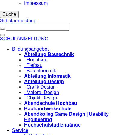
Impressum
Suche
Schulanmeldung
SCHULANMELDUNG
Bildungsangebot
Abteilung Bautechnik
Hochbau
Tiefbau
Bauinformatik
Abteilung Informatik
Abteilung Design
Grafik Design
Malerei Design
Objekt Design
Abendschule Hochbau
Bauhandwerkschule
Abendkolleg Game Design | Usability
Engineering
Hochschulstudiengänge
Service