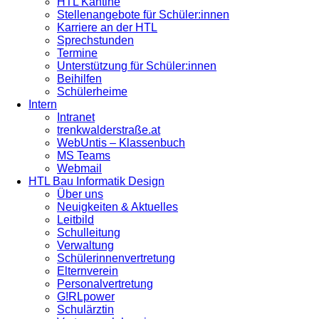
HTL Kantine
Stellenangebote für Schüler:innen
Karriere an der HTL
Sprechstunden
Termine
Unterstützung für Schüler:innen
Beihilfen
Schülerheime
Intern
Intranet
trenkwalderstraße.at
WebUntis – Klassenbuch
MS Teams
Webmail
HTL Bau Informatik Design
Über uns
Neuigkeiten & Aktuelles
Leitbild
Schulleitung
Verwaltung
Schülerinnenvertretung
Elternverein
Personalvertretung
G!RLpower
Schulärztin