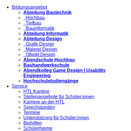
Bildungsangebot
Abteilung Bautechnik
Hochbau
Tiefbau
Bauinformatik
Abteilung Informatik
Abteilung Design
Grafik Design
Malerei Design
Objekt Design
Abendschule Hochbau
Bauhandwerkschule
Abendkolleg Game Design | Usability
Engineering
Hochschulstudiengänge
Service
HTL Kantine
Stellenangebote für Schüler:innen
Karriere an der HTL
Sprechstunden
Termine
Unterstützung für Schüler:innen
Beihilfen
Schülerheime