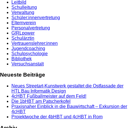
Leitbild
Schulleitung
Verwaltung
Schüler:innenvertretung
Elternverein
Personalvertretung
G!RLpower
Schulärztin
Vertrauenslehrer:innen
Jugendcoaching
Schulpsychologie
Bibliothek
Versuchsanstalt
Neueste Beiträge
Neues Streetart-Kunstwerk gestaltet die Ostfassade der
HTL Bau Informatik Design
4cHBT Fußballmeister auf dem Feld!
Die 1bHBT am Patscherkofel
Praxisnaher Einblick in die Bauwirtschaft – Exkursion der
4cHBT
Projektwoche der 4bHBT und 4cHBT in Rom
Archiv