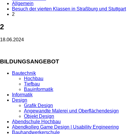
Allgemein
Besuch der vierten Klassen in Straßburg und Stuttgart
2
2
18.06.2024
BILDUNGSANGEBOT
Bautechnik
Hochbau
Tiefbau
Bauinformatik
Informatik
Design
Grafik Design
Angewandte Malerei und Oberflächendesign
Objekt Design
Abendschule Hochbau
Abendkolleg Game Design | Usability Engineering
Bauhandwerkerschule