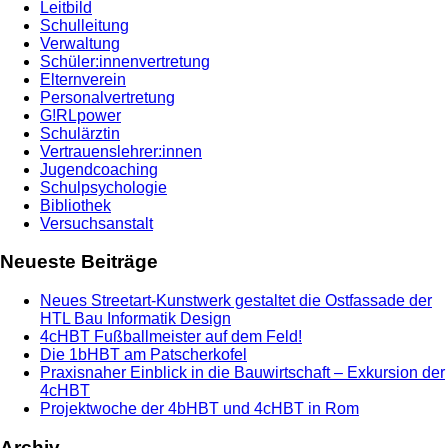
Leitbild
Schulleitung
Verwaltung
Schüler:innenvertretung
Elternverein
Personalvertretung
G!RLpower
Schulärztin
Vertrauenslehrer:innen
Jugendcoaching
Schulpsychologie
Bibliothek
Versuchsanstalt
Neueste Beiträge
Neues Streetart-Kunstwerk gestaltet die Ostfassade der
HTL Bau Informatik Design
4cHBT Fußballmeister auf dem Feld!
Die 1bHBT am Patscherkofel
Praxisnaher Einblick in die Bauwirtschaft – Exkursion der
4cHBT
Projektwoche der 4bHBT und 4cHBT in Rom
Archiv