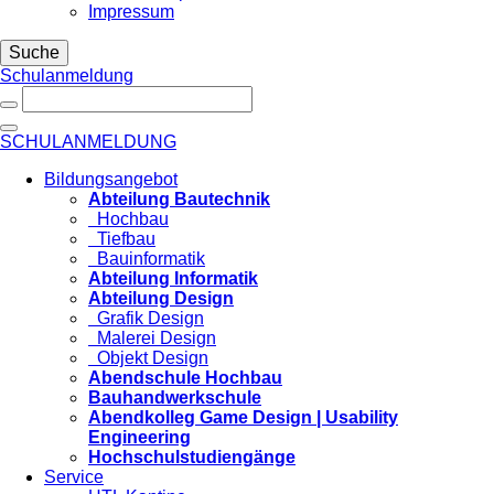
Impressum
Suche
Schulanmeldung
SCHULANMELDUNG
Bildungsangebot
Abteilung Bautechnik
Hochbau
Tiefbau
Bauinformatik
Abteilung Informatik
Abteilung Design
Grafik Design
Malerei Design
Objekt Design
Abendschule Hochbau
Bauhandwerkschule
Abendkolleg Game Design | Usability
Engineering
Hochschulstudiengänge
Service