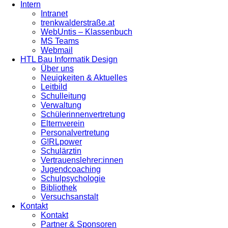
Intern
Intranet
trenkwalderstraße.at
WebUntis – Klassenbuch
MS Teams
Webmail
HTL Bau Informatik Design
Über uns
Neuigkeiten & Aktuelles
Leitbild
Schulleitung
Verwaltung
Schülerinnenvertretung
Elternverein
Personalvertretung
G!RLpower
Schulärztin
Vertrauenslehrer:innen
Jugendcoaching
Schulpsychologie
Bibliothek
Versuchsanstalt
Kontakt
Kontakt
Partner & Sponsoren