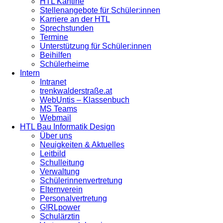
HTL Kantine
Stellenangebote für Schüler:innen
Karriere an der HTL
Sprechstunden
Termine
Unterstützung für Schüler:innen
Beihilfen
Schülerheime
Intern
Intranet
trenkwalderstraße.at
WebUntis – Klassenbuch
MS Teams
Webmail
HTL Bau Informatik Design
Über uns
Neuigkeiten & Aktuelles
Leitbild
Schulleitung
Verwaltung
Schülerinnenvertretung
Elternverein
Personalvertretung
G!RLpower
Schulärztin