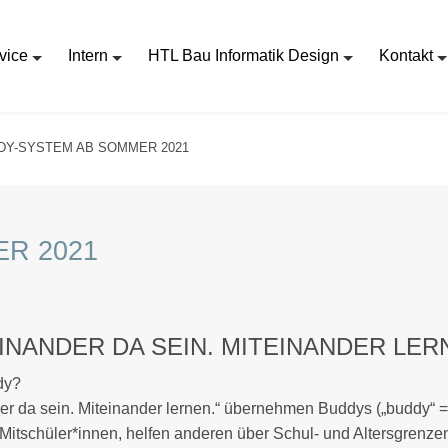
vice
Intern
HTL Bau Informatik Design
Kontakt
DY-SYSTEM AB SOMMER 2021
R 2021
NANDER DA SEIN. MITEINANDER LER
dy?
er da sein. Miteinander lernen.“ übernehmen Buddys („buddy“ = 
e Mitschüler*innen, helfen anderen über Schul- und Altersgre