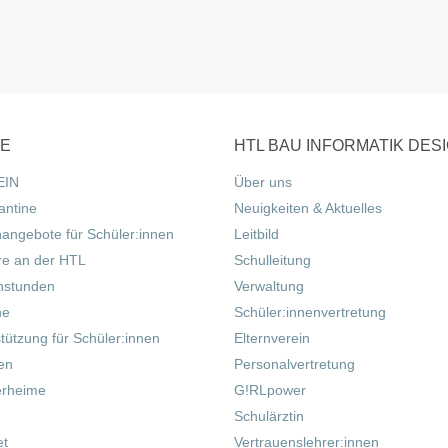
CE
HTL BAU INFORMATIK DES
EIN
Über uns
antine
Neuigkeiten & Aktuelles
nangebote für Schüler:innen
Leitbild
re an der HTL
Schulleitung
hstunden
Verwaltung
ne
Schüler:innenvertretung
tützung für Schüler:innen
Elternverein
fen
Personalvertretung
erheime
G!RLpower
Schulärztin
et
Vertrauenslehrer:innen