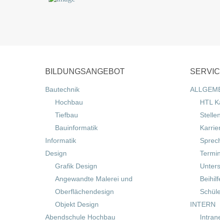
BILDUNGSANGEBOT
SERVI
Bautechnik
ALLGEM
Hochbau
HTL K
Tiefbau
Stelle
Bauinformatik
Karrie
Informatik
Sprec
Design
Termi
Grafik Design
Unters
Angewandte Malerei und
Beihil
Oberflächendesign
Schül
Objekt Design
INTERN
Abendschule Hochbau
Intran