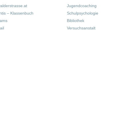
alderstrasse.at
Jugendcoaching
tis – Klassenbuch
Schulpsychologie
eams
Bibliothek
il
Versuchsanstalt