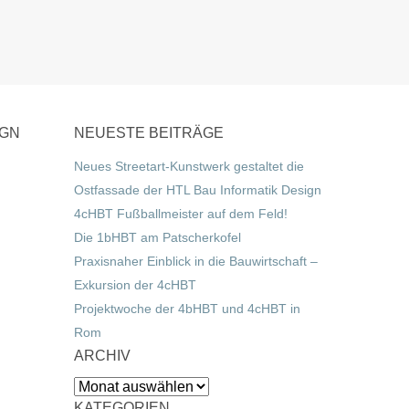
IGN
NEUESTE BEITRÄGE
Neues Streetart-Kunstwerk gestaltet die
Ostfassade der HTL Bau Informatik Design
4cHBT Fußballmeister auf dem Feld!
Die 1bHBT am Patscherkofel
Praxisnaher Einblick in die Bauwirtschaft –
Exkursion der 4cHBT
Projektwoche der 4bHBT und 4cHBT in
Rom
ARCHIV
Archiv
KATEGORIEN