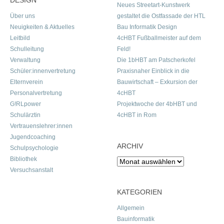
DESIGN
Neues Streetart-Kunstwerk
Über uns
gestaltet die Ostfassade der HTL
Neuigkeiten & Aktuelles
Bau Informatik Design
Leitbild
4cHBT Fußballmeister auf dem
Schulleitung
Feld!
Verwaltung
Die 1bHBT am Patscherkofel
Schüler:innenvertretung
Praxisnaher Einblick in die
Elternverein
Bauwirtschaft – Exkursion der
Personalvertretung
4cHBT
G!RLpower
Projektwoche der 4bHBT und
Schulärztin
4cHBT in Rom
Vertrauenslehrer:innen
Jugendcoaching
ARCHIV
Schulpsychologie
Bibliothek
Archiv
Versuchsanstalt
KATEGORIEN
Allgemein
Bauinformatik