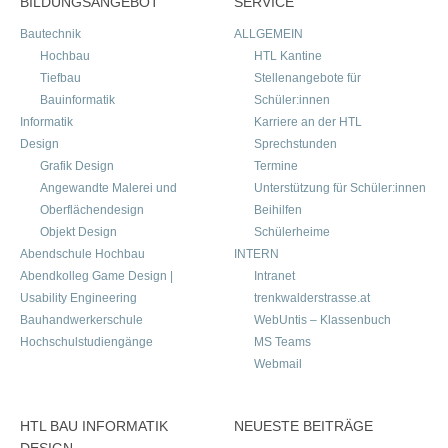
BILDUNGSANGEBOT
SERVICE
Bautechnik
ALLGEMEIN
Hochbau
HTL Kantine
Tiefbau
Stellenangebote für
Bauinformatik
Schüler:innen
Informatik
Karriere an der HTL
Design
Sprechstunden
Grafik Design
Termine
Angewandte Malerei und
Unterstützung für Schüler:innen
Oberflächendesign
Beihilfen
Objekt Design
Schülerheime
Abendschule Hochbau
INTERN
Abendkolleg Game Design |
Intranet
Usability Engineering
trenkwalderstrasse.at
Bauhandwerkerschule
WebUntis – Klassenbuch
Hochschulstudiengänge
MS Teams
Webmail
HTL BAU INFORMATIK
NEUESTE BEITRÄGE