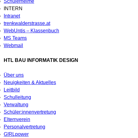
Schülerheime
INTERN
Intranet
trenkwalderstrasse.at
WebUntis – Klassenbuch
MS Teams
Webmail
HTL BAU INFORMATIK DESIGN
Über uns
Neuigkeiten & Aktuelles
Leitbild
Schulleitung
Verwaltung
Schüler:innenvertretung
Elternverein
Personalvertretung
G!RLpower