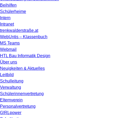
Beihilfen
Schülerheime
Intern
Intranet
trenkwalderstraße.at
WebUntis – Klassenbuch
MS Teams
Webmail
HTL Bau Informatik Design
Über uns
Neuigkeiten & Aktuelles
Leitbild
Schulleitung
Verwaltung
Schülerinnenvertretung
Elternverein
Personalvertretung
G!RLpower