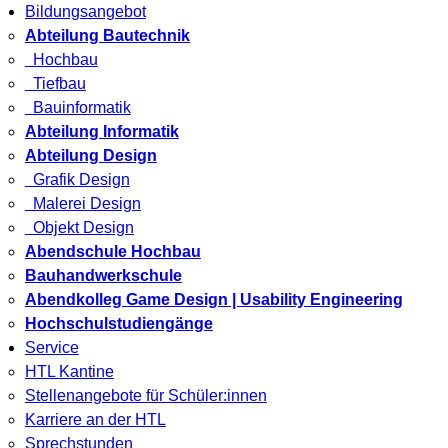
Bildungsangebot
Abteilung Bautechnik
Hochbau
Tiefbau
Bauinformatik
Abteilung Informatik
Abteilung Design
Grafik Design
Malerei Design
Objekt Design
Abendschule Hochbau
Bauhandwerkschule
Abendkolleg Game Design | Usability Engineering
Hochschulstudiengänge
Service
HTL Kantine
Stellenangebote für Schüler:innen
Karriere an der HTL
Sprechstunden