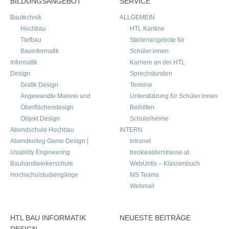
BILDUNGSANGEBOT
SERVICE
Bautechnik
ALLGEMEIN
Hochbau
HTL Kantine
Tiefbau
Stellenangebote für
Bauinformatik
Schüler:innen
Informatik
Karriere an der HTL
Design
Sprechstunden
Grafik Design
Termine
Angewandte Malerei und
Unterstützung für Schüler:innen
Oberflächendesign
Beihilfen
Objekt Design
Schülerheime
Abendschule Hochbau
INTERN
Abendkolleg Game Design |
Intranet
Usability Engineering
trenkwalderstrasse.at
Bauhandwerkerschule
WebUntis – Klassenbuch
Hochschulstudiengänge
MS Teams
Webmail
HTL BAU INFORMATIK
NEUESTE BEITRÄGE