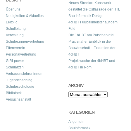
DESIGN
Neues Streetart-Kunstwerk
Über uns
gestaltet die Ostfassade der HTL
Neuigkeiten & Aktuelles
Bau Informatik Design
Leitbild
4cHBT Fußballmeister auf dem
Schulleitung
Feld!
Verwaltung
Die 1bHBT am Patscherkofel
Schüler:innenvertretung
Praxisnaher Einblick in die
Elternverein
Bauwirtschaft – Exkursion der
Personalvertretung
4cHBT
G!RLpower
Projektwoche der 4bHBT und
Schulärztin
4cHBT in Rom
Vertrauenslehrer:innen
Jugendcoaching
ARCHIV
Schulpsychologie
Bibliothek
Archiv
Versuchsanstalt
KATEGORIEN
Allgemein
Bauinformatik