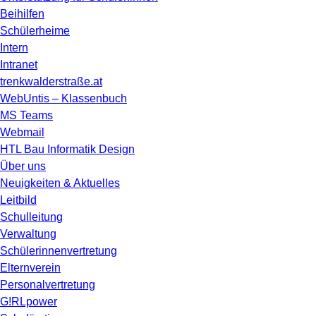
Beihilfen
Schülerheime
Intern
Intranet
trenkwalderstraße.at
WebUntis – Klassenbuch
MS Teams
Webmail
HTL Bau Informatik Design
Über uns
Neuigkeiten & Aktuelles
Leitbild
Schulleitung
Verwaltung
Schülerinnenvertretung
Elternverein
Personalvertretung
G!RLpower