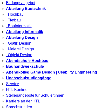
Bildungsangebot
Abteilung Bautechnik
Hochbau
Tiefbau
Bauinformatik
Abteilung Informatik
Abteilung Design
Grafik Design
Malerei Design
Objekt Design
Abendschule Hochbau
Bauhandwerkschule
Abendkolleg Game Design | Usability Engineering
Hochschulstudiengänge
Service
HTL Kantine
Stellenangebote für Schüler:innen
Karriere an der HTL
Sprechstunden