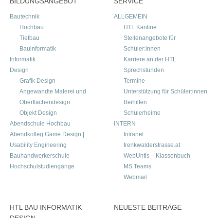
BILDUNGSANGEBOT
SERVICE
Bautechnik
ALLGEMEIN
Hochbau
HTL Kantine
Tiefbau
Stellenangebote für
Bauinformatik
Schüler:innen
Informatik
Karriere an der HTL
Design
Sprechstunden
Grafik Design
Termine
Angewandte Malerei und
Unterstützung für Schüler:innen
Oberflächendesign
Beihilfen
Objekt Design
Schülerheime
Abendschule Hochbau
INTERN
Abendkolleg Game Design |
Intranet
Usability Engineering
trenkwalderstrasse.at
Bauhandwerkerschule
WebUntis – Klassenbuch
Hochschulstudiengänge
MS Teams
Webmail
HTL BAU INFORMATIK
NEUESTE BEITRÄGE