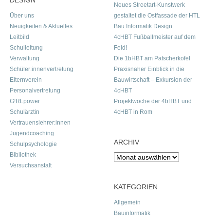
DESIGN
Neues Streetart-Kunstwerk
Über uns
gestaltet die Ostfassade der HTL
Neuigkeiten & Aktuelles
Bau Informatik Design
Leitbild
4cHBT Fußballmeister auf dem
Schulleitung
Feld!
Verwaltung
Die 1bHBT am Patscherkofel
Schüler:innenvertretung
Praxisnaher Einblick in die
Elternverein
Bauwirtschaft – Exkursion der
Personalvertretung
4cHBT
G!RLpower
Projektwoche der 4bHBT und
Schulärztin
4cHBT in Rom
Vertrauenslehrer:innen
Jugendcoaching
ARCHIV
Schulpsychologie
Bibliothek
Archiv
Versuchsanstalt
KATEGORIEN
Allgemein
Bauinformatik